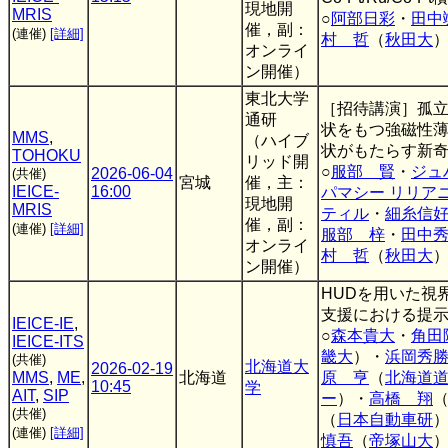
現地開
MRIS
○
阿部日彩
・
田中
催，副：
(連催)
[詳細]
村 哲
（
秋田大
オンライ
ン開催）
東北大学
［招待講演］孤
通研
状をもつ強磁性
MMS
,
（ハイブ
状がもたらす新
TOHOKU
リッド開
○
服部 賢
・
ジュ
2026-06-04
(共催)
宮城
催，主：
IEICE-
16:00
パマシー リリア
現地開
MRIS
ティル
・
細糸信
催，副：
(連催)
[詳細]
服部 梓
・
田中
オンライ
村 哲
（
秋田大
ン開催）
HUDを用いた視
支援における提
IEICE-IE
,
○
森本貴大
・
角田
IEICE-ITS
畿大
）・
浜岡秀
(共催)
北海道大
2026-02-19
MMS
,
ME
,
北海道
原 亨
（
北海道
10:45
学
AIT
,
SIP
ー
）・
高橋 翔
(共催)
（
日本自動車研
(連催)
[詳細]
慎吾
（
帝塚山大