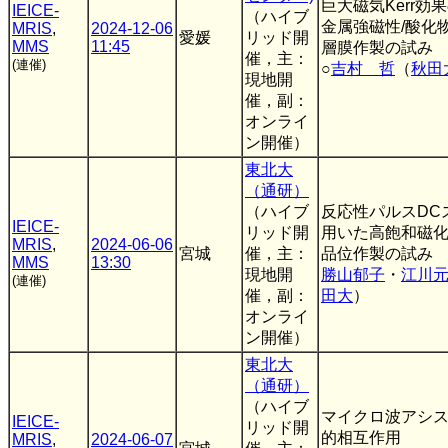
巨大磁気Kerr
IEICE-
（ハイブ
金属強磁性/酸化
MRIS
,
2024-12-06
愛媛
リッド開
MMS
11:45
層膜作製の試み
催，主：
(連催)
○
吉村 哲
（
秋田
現地開
催，副：
オンライ
ン開催）
東北大
（通研）
（ハイブ
反応性パルスDC
IEICE-
リッド開
用いた高飽和磁化α
MRIS
,
2024-06-06
宮城
催，主：
品位作製の試み
MMS
13:30
現地開
勝山郁子
・
江川
(連催)
催，副：
田大
）
オンライ
ン開催）
東北大
（通研）
（ハイブ
マイクロ波アシ
IEICE-
リッド開
的相互作用
MRIS
,
2024-06-07