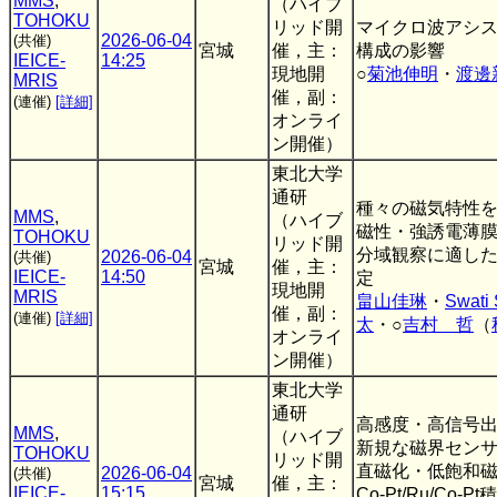
MMS
,
（ハイブ
TOHOKU
リッド開
マイクロ波アシ
2026-06-04
(共催)
宮城
催，主：
構成の影響
IEICE-
14:25
現地開
○
菊池伸明
・
渡邊
MRIS
催，副：
(連催)
[詳細]
オンライ
ン開催）
東北大学
通研
種々の磁気特性を有
MMS
,
（ハイブ
磁性・強誘電薄
TOHOKU
リッド開
分域観察に適し
2026-06-04
(共催)
宮城
催，主：
IEICE-
14:50
定
現地開
MRIS
畠山佳琳
・
Swati
催，副：
(連催)
[詳細]
太
・○
吉村 哲
（
オンライ
ン開催）
東北大学
通研
高感度・高信号
MMS
,
（ハイブ
新規な磁界セン
TOHOKU
リッド開
直磁化・低飽和
2026-06-04
(共催)
宮城
催，主：
IEICE-
15:15
Co-Pt/Ru/Co-