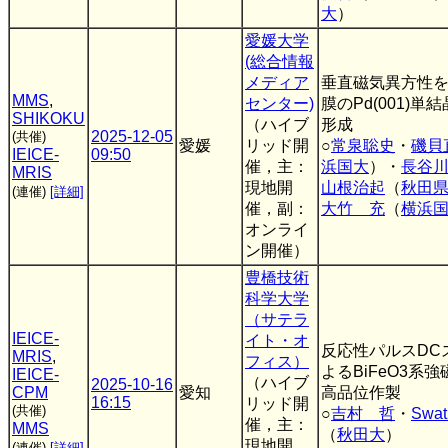
大
）
愛媛大学
(総合情報
メディア
垂直磁気異方性を有
MMS
,
センター)
膜のPd(001)
SHIKOKU
（ハイブ
形成
2025-12-05
(共催)
愛媛
リッド開
○
常泉聡史
・
磯貝
IEICE-
09:50
催，主：
浜国大
）・
長谷
MRIS
現地開
山根治起
（
秋田
(連催)
[詳細]
催，副：
大竹 充
（
横浜
オンライ
ン開催）
豊橋技術
科学大学
（サテラ
IEICE-
イト・オ
反応性パルスDC
MRIS
,
フィス）
よるBiFeO3系
IEICE-
（ハイブ
2025-10-16
CPM
愛知
高品位作製
16:15
リッド開
(共催)
○
吉村 哲
・
Swat
催，主：
MMS
（
秋田大
）
現地開
(連催)
[詳細]