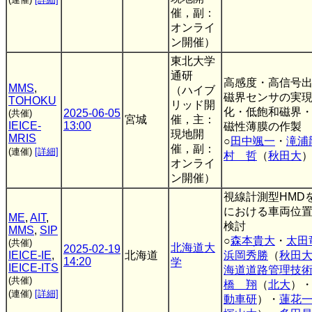
催，副：
オンライ
ン開催）
東北大学
通研
高感度・高信号
MMS
,
（ハイブ
磁界センサの実
TOHOKU
リッド開
化・低飽和磁界
2025-06-05
(共催)
宮城
催，主：
IEICE-
13:00
磁性薄膜の作製
現地開
MRIS
○
田中颯一
・
滝浦
催，副：
(連催)
[詳細]
村 哲
（
秋田大
オンライ
ン開催）
視線計測型HMD
における車両位
ME
,
AIT
,
検討
MMS
,
SIP
○
森本貴大
・
太田
(共催)
北海道大
2025-02-19
IEICE-IE
,
北海道
浜岡秀勝
（
秋田
14:20
学
IEICE-ITS
海道道路管理技
(共催)
橋 翔
（
北大
）
(連催)
[詳細]
動車研
）・
蓮花