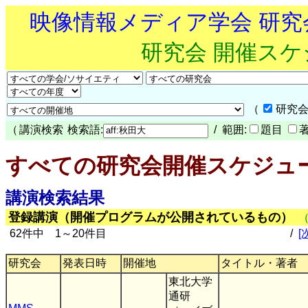
映像情報メディア学会 研
研究会 開催ス
（
研究会
（
講演検索
検索語:
/ 範囲:
題目
すべての研究会開催スケジュ
講演検索結果
登録講演（開催プログラムが公開されているもの）
62件中 1～20件目
/
[
研究会
発表日時
開催地
タイトル・著者
東北大学
通研