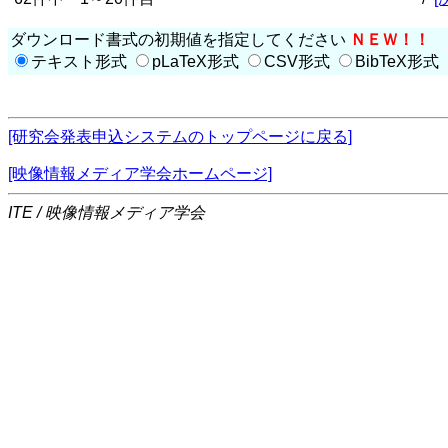
ダウンロード書式の初期値を指定してください
ＮＥＷ！！
テキスト形式
pLaTeX形式
CSV形式
BibTeX形式
[研究会発表申込システムのトップページに戻る]
[映像情報メディア学会ホームページ]
ITE / 映像情報メディア学会