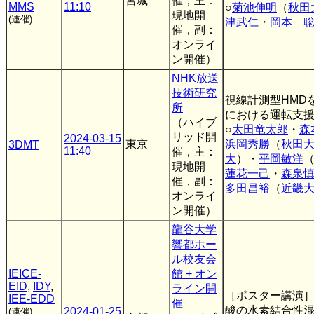
宮城
催，主：
MMS
11:10
○
菊池伸明
（
秋田
現地開
(連催)
津武仁
・
岡本 
催，副：
オンライ
ン開催）
NHK放送
技術研究
視線計測型HMD
所
における運転支
（ハイブ
○
太田竜太郎
・
森
リッド開
2024-03-15
東京
浜岡秀勝
（
秋田
3DMT
11:40
催，主：
大
）・
平岡敏洋
現地開
蓮花一己
・
森泉
催，副：
多田昌裕
（
近畿
オンライ
ン開催）
龍谷大学
響都ホー
ル校友会
IEICE-
館 + オン
EID
,
IDY
,
ライン開
［ポスター講演
IEE-EDD
催
酸の水素結合性
2024-01-25
(連催)