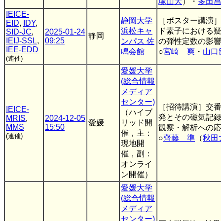
塚山大
）・
多田
IEICE-
静岡大学
［ポスター講演
EID
,
IDY
,
浜松キャ
ド素子における疑
SID-JC
,
2025-01-24
静岡
IEIJ-SSL
,
09:25
ンパス 佐
の弾性定数の影
IEE-EDD
鳴会館
○
宮崎 爽
・
山口
(連催)
愛媛大学
(総合情報
メディア
センター)
［招待講演］交
IEICE-
（ハイブ
発とその磁気記
MRIS
,
2024-12-05
愛媛
リッド開
MMS
15:50
観察・解析への
催，主：
(連催)
○
齊藤 準
（
秋田
現地開
催，副：
オンライ
ン開催）
愛媛大学
(総合情報
メディア
センター)