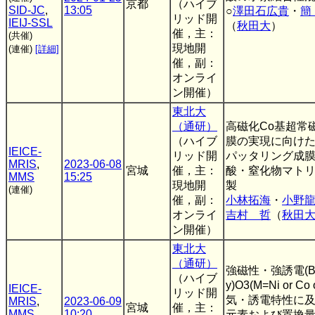
京都
（ハイブ
SID-JC
,
13:05
○
澤田石広貴
・
簡
リッド開
IEIJ-SSL
（
秋田大
）
催，主：
(共催)
現地開
(連催)
[詳細]
催，副：
オンライ
ン開催）
東北大
（通研）
高磁化Co基超常
（ハイブ
膜の実現に向けた
IEICE-
リッド開
パッタリング成
MRIS
,
2023-06-08
宮城
催，主：
酸・窒化物マト
MMS
15:25
現地開
製
(連催)
催，副：
小林拓海
・
小野
オンライ
吉村 哲
（
秋田
ン開催）
東北大
（通研）
強磁性・強誘電(Bi,L
（ハイブ
y)O3(M=Ni or Co
IEICE-
リッド開
気・誘電特性に及
MRIS
,
2023-06-09
宮城
催，主：
MMS
10:20
元素および置換