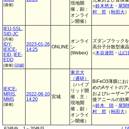
現地開
(連催)
○
鈴木悠太
・
尾関
催，副：
村 哲
（
秋田大
オンライ
ン開催）
IEIJ-SSL
,
SID-JC
(共催)
ズダンブラック
オンライ
IDY
,
2023-01-26
ONLINE
高分子分散型液
ン
IEICE-
14:25
(Webex)
○
木谷達郎
・
山口
EID
,
IEE-
EDD
(連催)
[詳細]
東北大
（通研）
BiFeO3薄膜に
（ハイブ
めのAサイトのア
IEICE-
リッド開
およびレーザー
MRIS
,
2022-06-10
宮城
催，主：
MMS
14:20
後アニールの効
現地開
(連催)
○
鈴木 陸
・
尾関
催，副：
村 哲
（
秋田大
オンライ
ン開催）
62件中 1～20件目
/
[