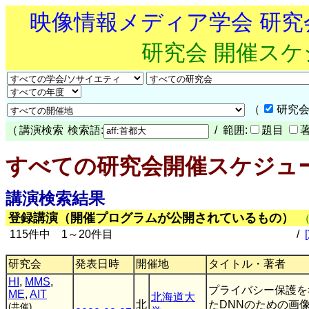
映像情報メディア学会 研
研究会 開催ス
（
研究会
（
講演検索
検索語:
/ 範囲:
題目
すべての研究会開催スケジュ
講演検索結果
登録講演（開催プログラムが公開されているもの）
115件中 1～20件目
/
研究会
発表日時
開催地
タイトル・著者
HI
,
MMS
,
プライバシー保護を
ME
,
AIT
北海道大
北
たDNNのための画
(共催)