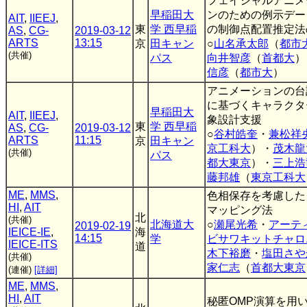
フェイシャルアニメ
早稲田大
ンのための例示デー
AIT
,
IIEEJ
,
東
学 西早稲
の制御点配置推定法
AS
,
CG-
2019-03-12
ARTS
13:15
京
田キャン
○
山名承太郎
（
都市
(共催)
パス
向井智彦
（
首都大
）
信彦
（
都市大
）
アニメーションの台
に基づくキャラクタ
早稲田大
AIT
,
IIEEJ
,
象設計支援
東
学 西早稲
AS
,
CG-
2019-03-12
○
谷村皓奎
・
兼松祥
ARTS
11:15
京
田キャン
京工科大
）・
茂木龍
(共催)
パス
都大東京
）・
三上浩
藤邦雄
（
東京工科大
ME
,
MMS
,
色相保存を考慮した
HI
,
AIT
マッピング法
北
(共催)
北海道大
○
瀬尾光希
・
アーテ
2019-02-19
IEICE-IE
,
海
14:15
学
ビサワキットチャロ
IEICE-ITS
道
木下裕磨
・
塩田さや
(共催)
家仁志
（
首都大東京
(連催)
[詳細]
ME
,
MMS
,
HI
,
AIT
秘匿OMP演算を用