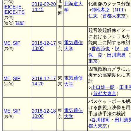
北
(共催)
北海道大
化画像のクラス分類
2019-02-20
IEICE-IE
,
海
14:45
学
○
仲地孝之
（
NTT
）
IEICE-ITS
道
仁志
（
首都大東京
）
(共催)
(連催)
[詳細]
超音波超解像イメー
におけるラテラル方
東
電気通信
能向上に関する検討
ME
,
SIP
2018-12-17
13:05
(共催)
京
大学
○
香西諒也
・
祝 婧
保 寛
・
田川憲男
（
東京
）
固視微動カメラによ
復元の高精度化に関
東
電気通信
ME
,
SIP
2018-12-17
討
14:20
(共催)
京
大学
○
出口雄一朗
・
田川
（
首都大東京
）
バスケットボール解
ける多視点映像を用
東
電気通信
ME
,
SIP
2018-12-18
手追跡手法の検討
10:00
(共催)
京
大学
○
谷川修司
・
田川憲
都大東京
）