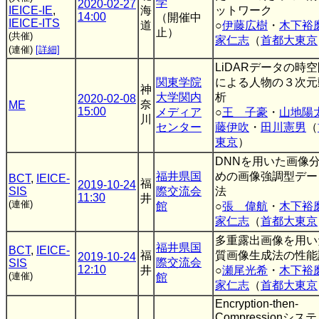
学
2020-02-27
IEICE-IE
,
海
ットワーク
14:00
（開催中
IEICE-ITS
道
○
伊藤広樹
・
木下裕
止）
(共催)
家仁志
（
首都大東京
(連催)
[詳細]
LiDARデータの時
関東学院
による人物の３次元
神
大学関内
析
2020-02-08
奈
ME
15:00
メディア
○
王 子豪
・
山地陽
川
センター
藤伊吹
・
田川憲男
（
東京
）
DNNを用いた画像
福井県国
めの画像強調型デー
BCT
,
IEICE-
福
2019-10-24
SIS
際交流会
法
11:30
井
(連催)
館
○
張 偉航
・
木下裕
家仁志
（
首都大東京
多重露出画像を用い
福井県国
BCT
,
IEICE-
福
質画像生成法の性能
2019-10-24
際交流会
SIS
12:10
井
○
瀬尾光希
・
木下裕
(連催)
館
家仁志
（
首都大東京
Encryption-then-
Compressionシ