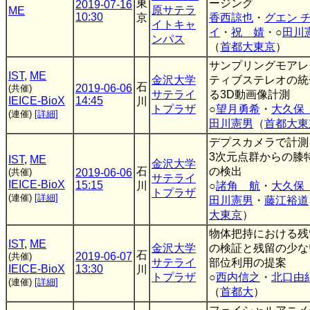
東
ージング
2019-07-16
原サテラ
ME
10:30
京
香西諒也
・
グエン チ
イトキャ
イ
・
祝 婧
・○
田川
ンパス
（
首都大東京
）
サンプリングモアレ
IST
,
ME
金沢大学
ティブステレオの統
石
2019-06-06
(共催)
サテライ
る3D動画像計測
IEICE-BioX
14:45
川
トプラザ
○
望月勇希
・
大久保
(連催)
[詳細]
田川憲男
（
首都大東
デプスカメラで計測
3次元点群からの膝
IST
,
ME
金沢大学
石
の検出
(共催)
2019-06-06
サテライ
IEICE-BioX
15:15
川
○
諸角 航
・
大久保
トプラザ
(連催)
[詳細]
田川憲男
・
藤江裕道
大東京
）
物体把持における残
IST
,
ME
金沢大学
の検証と残留の少な
石
2019-06-07
(共催)
サテライ
部位利用の提案
IEICE-BioX
13:30
川
トプラザ
○
西内信之
・
北口由
(連催)
[詳細]
（
首都大
）