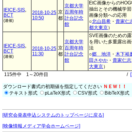
EtC画像からのHO
京都大学
抽出とその機械学習
IEICE-SIS
,
京
百周年時
2018-10-25
BCT
画像分類への応用
10:50
都
計台記念
(連催)
○
北山昌希
・
貴家仁
館
都大東京
）
SVE画像のための
京都大学
を用いた多重露出画
IEICE-SIS
,
京
百周年時
法
2018-10-25
BCT
11:30
都
計台記念
○
郷 地洋
・
木下裕
(連催)
館
田さやか
・
貴家仁志
大東京
）
115件中 1～20件目
/
ダウンロード書式の初期値を指定してください
ＮＥＷ！！
テキスト形式
pLaTeX形式
CSV形式
BibTeX形式
[研究会発表申込システムのトップページに戻る]
[映像情報メディア学会ホームページ]