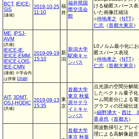
福井県国
BCT
,
IEICE-
ける秘匿スパース表
福
2019-10-25
SIS
際交流会
11:10
いた画像圧縮法
井
(連催)
館
○
仲地孝之
（
NTT
）
仁志
（
首都大東京
）
ME
,
IPSJ-
AVM
(共催)
L0ノルム最小化に
新潟大学
IEICE-IE
,
新
匿スパース表現
2019-09-19
IEICE-EMM
,
駅南キャ
15:10
潟
○
仲地孝之
（
NTT
）
IEICE-LOIS
,
ンパス
仁志
（
首都大東京
）
IEE-CMN
(連催)
※学会内
は併催
[詳細]
点光源の空間分解能
首都大学
したベクトル量子化
東京 秋葉
AIT
,
3DMT
,
東
ーム間差分による電
2019-09-13
原サテラ
OSJ-HODIC
15:35
京
グラフィの圧縮伝送
(共催)
イトキャ
○
細野湧大
・
西辻 
ンパス
香卓也
（
首都大
）
周波数掃引とアレイ
首都大学
理による高解像超音
東京 秋葉