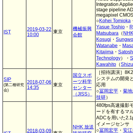
Integration Applie
stage pipeline AD
megapixel CMOS
○
Kohei Tomioka
Yasue Toshio
・
R
機械振興
2019-03-22
東京
IST
Matsubara
（
NHK
10:00
会館
Kosugi
・
Sungwo
Watanabe
・
Masa
Kitajima
・
Satosh
Technology
）・
S
Kawahito
（
Shizu
［招待講演］8K
国立スポ
システムの開発
SIP
ーツ科学
2018-07-06
東京
応用
(第二種研究
14:35
センター
会)
○
冨岡宏平
・
菊地
（JISS）
技研
）
480fps高速撮影
ードを有するマ
ADCを用いた2.1
イメージセンサ
NHK 放送
○
冨岡宏平
・
安江
2018-03-09