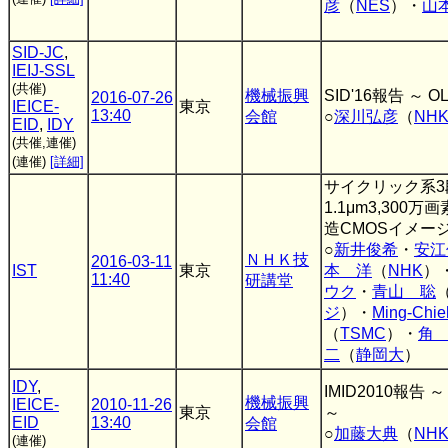
彦
（
NES
）・
山
SID-JC
,
IEIJ-SSL
(共催)
機械振興
SID'16報告 ～ O
2016-07-26
IEICE-
東京
13:40
会館
○
深川弘彦
（
NH
EID
,
IDY
(共催,連催)
(連催)
[詳細]
サイクリック系3
1.1μm3,300
造CMOSイメー
○
新井俊希
・
安江
ＮＨＫ技
2016-03-11
IST
東京
本 洋
（
NHK
）
11:40
研講堂
ウク
・
青山 聡
ジ
）・
Ming-Chie
（
TSMC
）・
角
二
（
静岡大
）
IDY
,
IMID2010報告 ～ P
機械振興
IEICE-
2010-11-26
東京
～
EID
13:40
会館
○
加藤大典
（
NH
(連催)