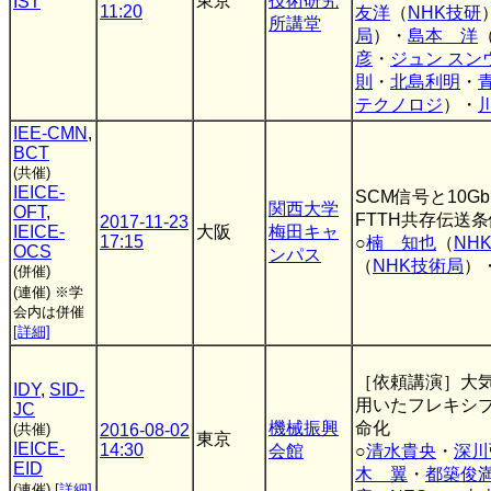
東京
技術研究
IST
11:20
友洋
（
NHK技研
所講堂
局
）・
島本 洋
彦
・
ジュン スン
則
・
北島利明
・
テクノロジ
）・
IEE-CMN
,
BCT
(共催)
IEICE-
SCM信号と10G
関西大学
OFT
,
FTTH共存伝送
2017-11-23
IEICE-
大阪
梅田キャ
17:15
○
楠 知也
（
NH
OCS
ンパス
（
NHK技術局
）
(併催)
(連催)
※学
会内は併催
[詳細]
［依頼講演］大気
IDY
,
SID-
用いたフレキシ
JC
機械振興
命化
(共催)
2016-08-02
東京
IEICE-
14:30
会館
○
清水貴央
・
深川
EID
木 翼
・
都築俊
(連催)
[詳細]