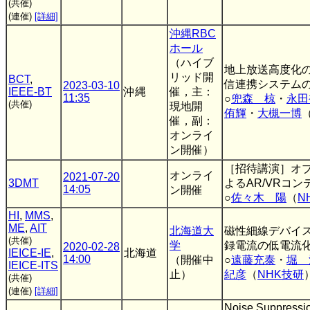
(共催)
(連催)
[詳細]
沖縄RBC
ホール
（ハイブ
地上放送高度化
リッド開
BCT
,
信連携システム
2023-03-10
IEEE-BT
沖縄
催，主：
11:35
○
兜森 椋
・
永田
(共催)
現地開
侑輝
・
大槻一博
催，副：
オンライ
ン開催）
［招待講演］オ
オンライ
2021-07-20
3DMT
よるAR/VRコ
14:05
ン開催
○
佐々木 陽
（
N
HI
,
MMS
,
ME
,
AIT
北海道大
磁性細線デバイ
(共催)
学
録電流の低電流
2020-02-28
IEICE-IE
,
北海道
14:00
（開催中
○
遠藤充泰
・
堀 
IEICE-ITS
止）
紀彦
（
NHK技研
(共催)
(連催)
[詳細]
Noise Suppression