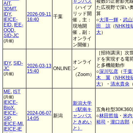
ャンパス
複数の正射影光
AIT
,
（ハイブ
た広視野で深い奥
3DMT
,
リッド開
算
IDY
,
2026-09-11
千葉
IEICE-
16:40
催，主：
○
大澤一輝
・
武山
EID
,
IEE-
現地開
田 諒
（
NHK技
OQD
,
催，副：
大
）
SID-JC
オンライ
(共催)
ン開催）
［招待講演］次
ドを実現する電
オンライ
IDY
,
SID-
と多機能動作
2026-03-13
ン
JC
ONLINE
15:40
○
深川弘彦
（
千葉
(共催)
（Zoom）
木 翼
（
NHK技
大
）・
清水貴央
ME
,
IST
(共催)
IEICE-
新潟大学
BioX
,
（駅南キ
五角柱型30K36
IEICE-
2024-06-07
新潟
ャンパス
○
林田哲哉
・
米内
SIP
,
14:05
ときめい
裕司
・
瀧口吉郎
IEICE-MI
,
と）
IEICE-IE