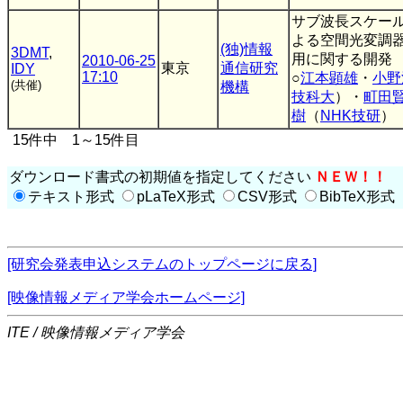
サブ波長スケー
よる空間光変調
(独)情報
3DMT
,
用に関する開発
2010-06-25
東京
通信研究
IDY
17:10
○
江本顕雄
・
小野
(共催)
機構
技科大
）・
町田
樹
（
NHK技研
）
15件中 1～15件目
ダウンロード書式の初期値を指定してください
ＮＥＷ！！
テキスト形式
pLaTeX形式
CSV形式
BibTeX形式
[研究会発表申込システムのトップページに戻る]
[映像情報メディア学会ホームページ]
ITE / 映像情報メディア学会