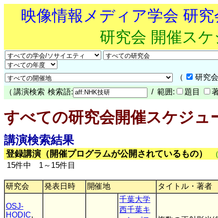
映像情報メディア学会 研
研究会 開催ス
（
研究会
（
講演検索
検索語:
/ 範囲:
題目
すべての研究会開催スケジュ
講演検索結果
登録講演（開催プログラムが公開されているもの）
15件中 1～15件目
研究会
発表日時
開催地
タイトル・著者
千葉大学
OSJ-
西千葉キ
HODIC
,