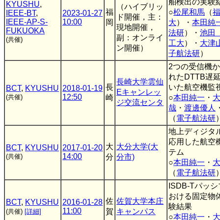
舶検出の実験
KYUSHU
,
（ハイブリッ
福
○
松尾和馬
（
IEEE-BT
,
2023-01-27
ド開催，主：
IEEE-AP-S-
10:00
岡
大
）・
本田純
現地開催，
FUKUOKA
法研
）・
池田
副：オンライ
(共催)
工大
）・
大津
ン開催）
子航法研
）
2つの受信機
れたDTTB遅
長崎大学雲仙
長
いた航空機監
BCT
,
KYUSHU
2018-01-19
Eキャンレッ
12:50
(共催)
崎
○
本田純一
・
ジ交流センタ
哉
・
渡邊優人
（
電子航法研
地上ディジタ
応用した航空
大
大分大学(大
BCT
,
KYUSHU
2017-01-20
テム
14:00
(共催)
分
分市)
○
本田純一
・
（
電子航法研
ISDB-Tパッ
おける固定物
佐
佐賀大学本庄
BCT
,
KYUSHU
2016-01-28
験結果
11:00
賀
キャンパス
(共催)
[詳細]
○
本田純一
・