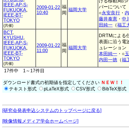
ける移動局の
IEEE-AP-S-
福
バーについて
2009-01-22
福岡大学
FUKUOKA
,
10:40
岡
○
永安良行
・
IEEE-BT-
藤井泰憲
・
中
TOKYO
田純一
（
福工
(共催)
BCT
,
DRTMによる
KYUSHU
,
表面に沿う電
IEEE-AP-S-
福
2009-01-22
福岡大学
ュレーション
FUKUOKA
,
11:00
岡
IEEE-BT-
本田純一
・○
TOKYO
内田一徳
（
福
(共催)
17件中 1～17件目
ダウンロード書式の初期値を指定してください
ＮＥＷ！！
テキスト形式
pLaTeX形式
CSV形式
BibTeX形式
[研究会発表申込システムのトップページに戻る]
[映像情報メディア学会ホームページ]