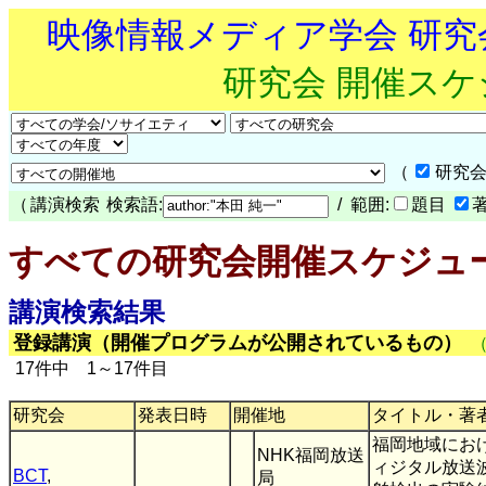
映像情報メディア学会 研
研究会 開催ス
（
研究会
（
講演検索
検索語:
/ 範囲:
題目
すべての研究会開催スケジュ
講演検索結果
登録講演（開催プログラムが公開されているもの）
17件中 1～17件目
研究会
発表日時
開催地
タイトル・著
福岡地域にお
NHK福岡放送
ィジタル放送
BCT
,
局