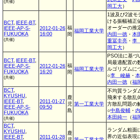
(共催)
岡工大
）
1波及び2波モ
ける振幅補正
BCT
,
IEEE-BT
,
福
オーダーの推
IEEE-AP-S-
2012-01-26
福岡工業大学
FUKUOKA
16:00
岡
内田一徳
・
本
(共催)
重冨圭亮
・
李
岡工大
）
PSO法に基づ
BCT
,
IEEE-BT
,
局最適配置の
福
IEEE-AP-S-
2012-01-26
福岡工業大学
ルゴリズムに
FUKUOKA
16:20
岡
○
李 峻赫
・
(共催)
内田一徳
（
福
BCT
,
不均質ランダ
KYUSHU
,
鹿
飛来する散乱
IEEE-BT
,
2011-01-27
児
第一工業大学
方散乱問題の
IEEE-AP-S-
09:50
島
○
中島俊輔
・
FUKUOKA
本田純一
（
福
(共催)
BCT
,
ランダム粗面
KYUSHU
,
鹿
界の近似表現
IEEE-BT
,
2011-01-28
児
第一工業大学