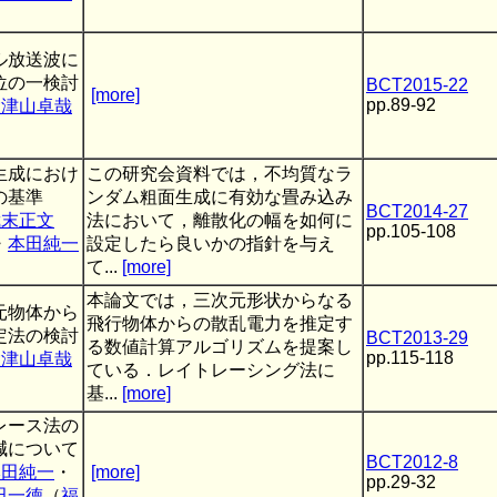
）
ル放送波に
位の一検討
BCT2015-22
[more]
pp.89-92
大津山卓哉
）
生成におけ
この研究会資料では，不均質なラ
の基準
ンダム粗面生成に有効な畳み込み
BCT2014-27
武末正文
法において，離散化の幅を如何に
pp.105-108
・
本田純一
設定したら良いかの指針を与え
）
て...
[more]
本論文では，三次元形状からなる
元物体から
飛行物体からの散乱電力を推定す
定法の検討
BCT2013-29
る数値計算アルゴリズムを提案し
pp.115-118
大津山卓哉
ている．レイトレーシング法に
）
基...
[more]
レース法の
減について
BCT2012-8
本田純一
・
[more]
pp.29-32
田一徳
（
福