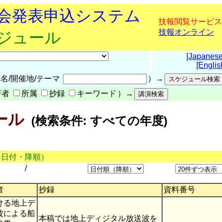
究会発表申込システム
技報閲覧サービス
技報オンライン
ケジュール
[Japanese
[Englis
名/開催地/テーマ
）→
著者
所属
抄録
キーワード
）→
ール
(検索条件: すべての年度)
（日付・降順）
/
者
抄録
資料番号
ける地上デ
波による船
本稿では地上ディジタル放送波を