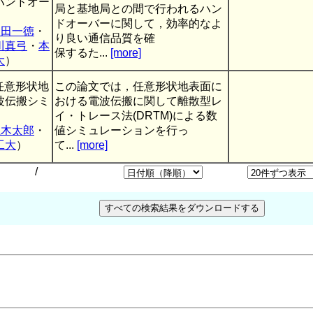
ハンドオー
局と基地局との間で行われるハン
ドオーバーに関して，効率的なよ
内田一徳
・
り良い通信品質を確
川真弓
・
本
保するた...
[more]
大
）
任意形状地
この論文では，任意形状地表面に
波伝搬シミ
おける電波伝搬に関して離散型レ
イ・トレース法(DRTM)による数
玉木太郎
・
値シミュレーションを行っ
工大
）
て...
[more]
/