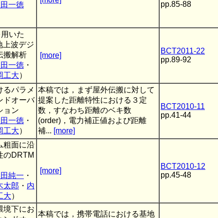
pp.85-88
内田一徳
を用いた
地上波デジ
BCT2011-22
伝搬解析
[more]
pp.89-92
内田一徳
・
岡工大
）
けるパラメ
本稿では，まず屋外伝搬に対して
ンドオーバ
提案した距離特性における３定
BCT2010-11
ション
数，すなわち距離のベキ数
pp.41-44
内田一徳
・
(order)，電力補正値および距離
岡工大
）
補...
[more]
ム粗面に沿
のDRTM
BCT2010-12
[more]
pp.45-48
本田純一
・
木太郎
・
内
工大
）
環境下にお
本稿では，携帯電話における基地