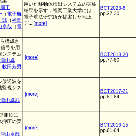
結果
用いた移動体検出システムの実験
福岡工
BCT2023-8
結果を示す．福岡工業大学には，
pp.27-30
一
（
電子航
電子航法研究所が提案した地上
 誠
（
福岡
デ...
[more]
山卓哉
（
電
から構成さ
延信号を用
視システム
BCT2018-20
[more]
pp.77-80
大津山卓
・
牧田芳男
）
ル放送波を
機監視シス
BCT2017-21
[more]
pp.81-84
大津山卓哉
）
シブ測位に
体抑圧の実
BCT2016-15
[more]
pp.61-64
大津山卓哉