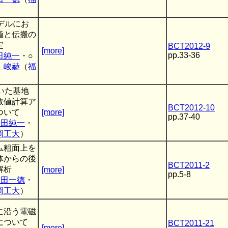
デルにお
値と伝搬の
定
BCT2012-9
[more]
pp.33-36
田純一
・○
 峻赫
（
福
いた基地
数値計算ア
BCT2012-10
ついて
[more]
pp.37-40
本田純一
・
岡工大
）
ム粗面上を
体からの後
BCT2011-2
解析
[more]
pp.5-8
内田一徳
・
岡工大
）
に沿う電磁
について
BCT2011-21
[more]