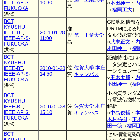
IEEE-AP-S-
10:30
○
本田純一
・
島
FUKUOKA
（
福岡工大
）
(共催)
BCT
,
GIS地図情報
KYUSHU
,
鹿
DRTMによる
IEEE-BT
,
2011-01-28
児
第一工業大学
タル波の電波
IEEE-AP-S-
11:00
島
○
武末正文
・
FUKUOKA
本田純一
（
福
(共催)
BCT
,
距離特性にお
KYUSHU
,
ータ決定とハ
佐
佐賀大学 本庄
IEEE-BT
,
2010-01-28
ーシミュレー
IEEE-AP-S-
14:50
賀
キャンパス
○
玉木太郎
・
FUKUOKA
本田純一
（
福
(共催)
不均質ランダ
BCT
,
う電波伝搬特性
KYUSHU
,
佐
佐賀大学 本庄
解析
IEEE-BT
,
2010-01-28
IEEE-AP-S-
15:10
賀
キャンパス
○
中島俊輔
・
FUKUOKA
木村祐樹
・
玉
(共催)
田一徳
（
福岡
BCT
,
セル構造電磁
KYUSHU
,