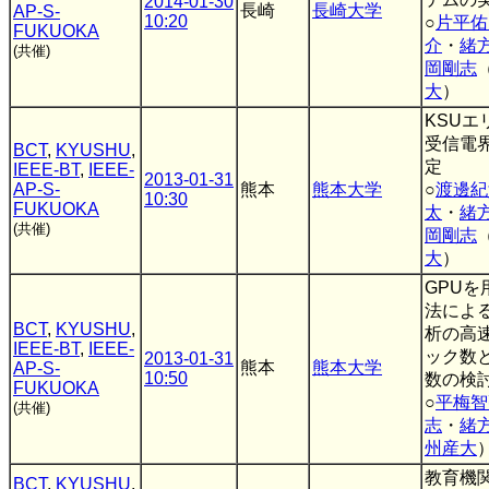
2014-01-30
長崎
長崎大学
AP-S-
10:20
○
片平佑
FUKUOKA
介
・
緒
(共催)
岡剛志
大
）
KSUエ
受信電
BCT
,
KYUSHU
,
定
IEEE-BT
,
IEEE-
2013-01-31
AP-S-
熊本
熊本大学
○
渡邊紀
10:30
FUKUOKA
太
・
緒
(共催)
岡剛志
大
）
GPUを
法によ
BCT
,
KYUSHU
,
析の高速
IEEE-BT
,
IEEE-
ック数
2013-01-31
熊本
熊本大学
AP-S-
10:50
数の検討
FUKUOKA
○
平梅智
(共催)
志
・
緒
州産大
教育機
BCT
,
KYUSHU
,