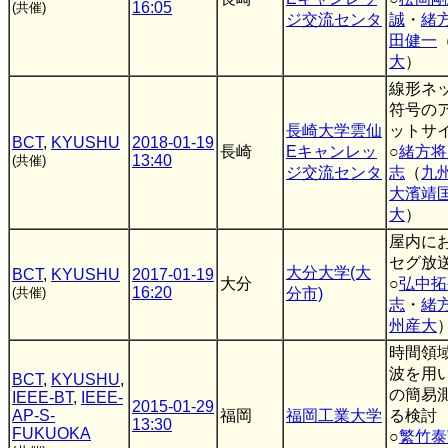
16:05
(共催)
ジ交流センタ
誠
・
緒
田健一
大
）
線形ネ
符号の
長崎大学雲仙
ットサ
BCT
,
KYUSHU
2018-01-19
長崎
Eキャンレッ
○
緒方将
13:40
(共催)
ジ交流センタ
志
（
九
大濱靖
大
）
屋内に
セグ放
大分大学(大
BCT
,
KYUSHU
2017-01-19
大分
○
弘中拓
16:20
(共催)
分市)
志
・
緒
州産大
時間領
波を用
BCT
,
KYUSHU
,
の簡易
IEEE-BT
,
IEEE-
2015-01-29
AP-S-
福岡
福岡工業大学
る検討
13:30
FUKUOKA
○
繁竹泰