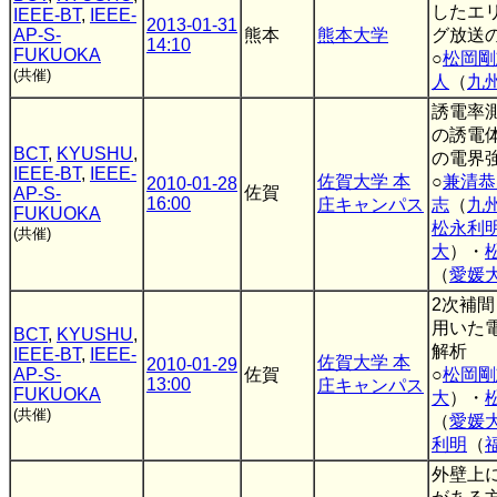
したエ
IEEE-BT
,
IEEE-
2013-01-31
AP-S-
熊本
熊本大学
グ放送
14:10
FUKUOKA
○
松岡剛
(共催)
人
（
九
誘電率
の誘電
BCT
,
KYUSHU
,
の電界
IEEE-BT
,
IEEE-
佐賀大学 本
○
兼清恭
2010-01-28
佐賀
AP-S-
16:00
庄キャンパス
志
（
九
FUKUOKA
松永利
(共催)
大
）・
（
愛媛
2次補間
用いた
BCT
,
KYUSHU
,
解析
IEEE-BT
,
IEEE-
佐賀大学 本
2010-01-29
AP-S-
佐賀
○
松岡剛
13:00
庄キャンパス
FUKUOKA
大
）・
(共催)
（
愛媛
利明
（
外壁上