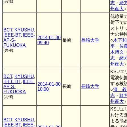
(共催)
志
・
緒
州産大
低線量
射下で
ストリ
BCT
,
KYUSHU
,
ナの特
IEEE-BT
,
IEEE-
2014-01-30
AP-S-
長崎
長崎大学
○
木下和
09:40
FUKUOKA
平
・
佐
(共催)
木博文
志
・
緒
州産大
KSUエ
BCT
,
KYUSHU
,
電波伝
IEEE-BT
,
IEEE-
する検
2014-01-30
長崎
長崎大学
AP-S-
10:00
○
濱 義
FUKUOKA
志
・
緒
(共催)
州産大
KSUエ
おける無
BCT
,
KYUSHU
,
よる簡
IEEE-BT
,
IEEE-
テムの