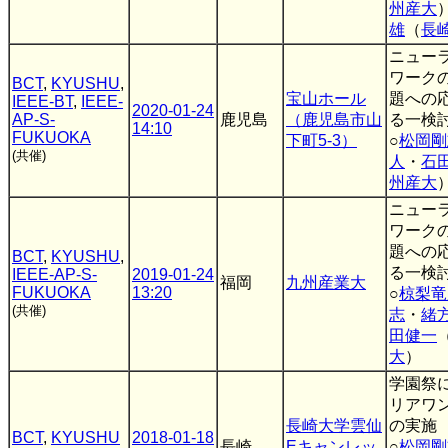
州産大
雄
（
長
ニュー
ワーク
BCT
,
KYUSHU
,
宝山ホール
題への
IEEE-BT
,
IEEE-
2020-01-24
AP-S-
鹿児島
（鹿児島市山
る一検討
14:10
FUKUOKA
下町5-3）
○
松岡剛
(共催)
人
・
石
州産大
ニュー
ワーク
題への
BCT
,
KYUSHU
,
る一検
IEEE-AP-S-
2019-01-24
福岡
九州産業大
FUKUOKA
13:20
○
椋梨竜
(共催)
志
・
緒
田健一
大
）
学園祭
リアワ
長崎大学雲仙
の実施
BCT
,
KYUSHU
2018-01-18
長崎
Eキャンレッ
○
松岡剛