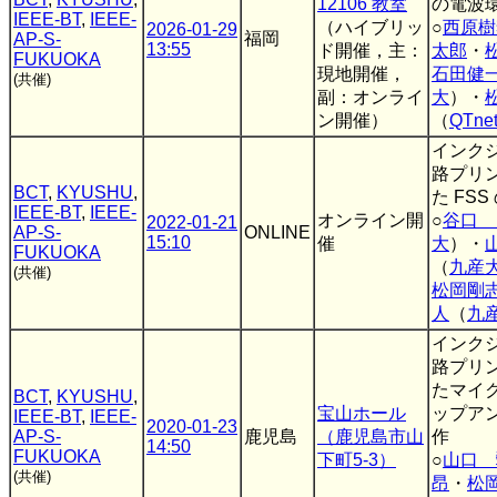
12106 教室
の電波
IEEE-BT
,
IEEE-
（ハイブリッ
○
西原樹
2026-01-29
福岡
AP-S-
13:55
ド開催，主：
太郎
・
FUKUOKA
現地開催，
石田健
(共催)
副：オンライ
大
）・
ン開催）
（
QTne
インク
路プリ
BCT
,
KYUSHU
,
た FSS
IEEE-BT
,
IEEE-
オンライン開
○
谷口 
2022-01-21
AP-S-
ONLINE
15:10
催
大
）・
FUKUOKA
（
九産
(共催)
松岡剛
人
（
九
インク
路プリ
たマイ
BCT
,
KYUSHU
,
宝山ホール
ップア
IEEE-BT
,
IEEE-
2020-01-23
AP-S-
鹿児島
（鹿児島市山
作
14:50
FUKUOKA
下町5-3）
○
山口 
(共催)
昂
・
松