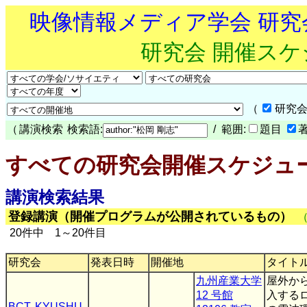
映像情報メディア学会 研
研究会 開催ス
（
研究会
（
講演検索
検索語:
/ 範囲:
題目
すべての研究会開催スケジュ
講演検索結果
登録講演（開催プログラムが公開されているもの）
20件中 1～20件目
研究会
発表日時
開催地
タイト
九州産業大学
屋外か
12 号館
入する
BCT
,
KYUSHU
,