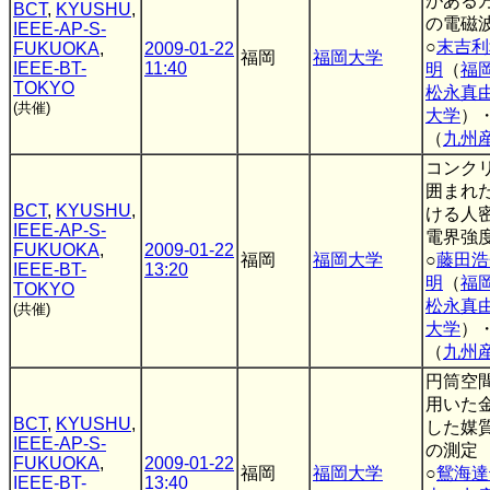
がある
BCT
,
KYUSHU
,
の電磁
IEEE-AP-S-
○
末吉利
FUKUOKA
,
2009-01-22
福岡
福岡大学
IEEE-BT-
11:40
明
（
福
TOKYO
松永真
(共催)
大学
）
（
九州
コンク
囲まれ
BCT
,
KYUSHU
,
ける人
IEEE-AP-S-
電界強
FUKUOKA
,
2009-01-22
福岡
福岡大学
○
藤田浩
IEEE-BT-
13:20
明
（
福
TOKYO
松永真
(共催)
大学
）
（
九州
円筒空
用いた
BCT
,
KYUSHU
,
した媒
IEEE-AP-S-
の測定
FUKUOKA
,
2009-01-22
福岡
福岡大学
○
鴛海達
IEEE-BT-
13:40