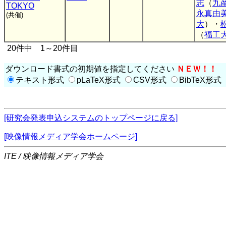
志
（
九
TOKYO
永真由
(共催)
大
）・
（
福工
20件中 1～20件目
ダウンロード書式の初期値を指定してください
ＮＥＷ！！
テキスト形式
pLaTeX形式
CSV形式
BibTeX形式
[研究会発表申込システムのトップページに戻る]
[映像情報メディア学会ホームページ]
ITE / 映像情報メディア学会