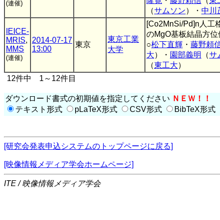
隆寛
・
藤野頼信
（
東
(連催)
（
サムソン
）・
中川
[Co2MnSi/Pd]
IEICE-
のMgO基板結晶方位
東京工業
MRIS
,
2014-07-17
東京
○
松下直輝
・
藤野頼
MMS
13:00
大学
大
）・
園部義明
（
サ
(連催)
（
東工大
）
12件中 1～12件目
ダウンロード書式の初期値を指定してください
ＮＥＷ！！
テキスト形式
pLaTeX形式
CSV形式
BibTeX形式
[研究会発表申込システムのトップページに戻る]
[映像情報メディア学会ホームページ]
ITE / 映像情報メディア学会