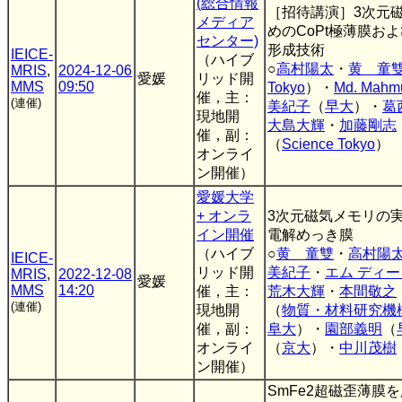
(総合情報
［招待講演］3次元
メディア
めのCoPt極薄膜お
センター)
形成技術
IEICE-
（ハイブ
○
高村陽太
・
黄 童
MRIS
,
2024-12-06
愛媛
リッド開
MMS
09:50
Tokyo
）・
Md. Mahm
催，主：
(連催)
美紀子
（
早大
）・
葛
現地開
大島大輝
・
加藤剛志
催，副：
（
Science Tokyo
）
オンライ
ン開催）
愛媛大学
+ オンラ
3次元磁気メモリの実
イン開催
電解めっき膜
（ハイブ
○
黄 童雙
・
高村陽
IEICE-
リッド開
美紀子
・
エム ディー
MRIS
,
2022-12-08
愛媛
MMS
14:20
催，主：
荒木大輝
・
本間敬之
(連催)
現地開
（
物質・材料研究機
催，副：
阜大
）・
園部義明
（
オンライ
（
京大
）・
中川茂樹
ン開催）
SmFe2超磁歪薄膜