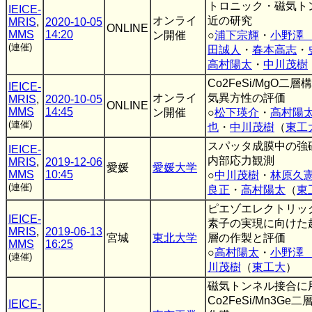
トロニック・磁気ト
IEICE-
オンライ
近の研究
MRIS
,
2020-10-05
ONLINE
MMS
14:20
ン開催
○
浦下宗輝
・
小野澤
(連催)
田誠人
・
春本高志
・
高村陽太
・
中川茂樹
Co2FeSi/MgO
IEICE-
オンライ
気異方性の評価
MRIS
,
2020-10-05
ONLINE
MMS
14:45
ン開催
○
松下瑛介
・
高村陽
(連催)
也
・
中川茂樹
（
東工
スパッタ成膜中の強
IEICE-
内部応力観測
MRIS
,
2019-12-06
愛媛
愛媛大学
MMS
10:45
○
中川茂樹
・
林原久
(連催)
良正
・
高村陽太
（
東
ピエゾエレクトリッ
IEICE-
素子の実現に向けた超
MRIS
,
2019-06-13
宮城
東北大学
層の作製と評価
MMS
16:25
○
高村陽太
・
小野澤
(連催)
川茂樹
（
東工大
）
磁気トンネル接合に
Co2FeSi/Mn3G
IEICE-