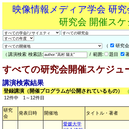
映像情報メディア学会 研
研究会 開催ス
（
研究会
（
講演検索
検索語:
/ 範囲:
題目
すべての研究会開催スケジュ
講演検索結果
登録講演（開催プログラムが公開されているもの）
12件中 1～12件目
研究
発表日時
開催地
タイトル・著者
会
愛媛大学