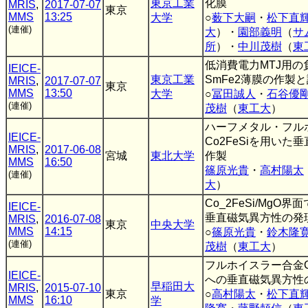
東京工業
化膜
MRIS
,
2017-07-07
東京
MMS
13:25
大学
○
薮下大嗣
・
松下直
(連催)
大
）・
園部義明
（
サ
所
）・
中川茂樹
（
東
低消費電力MTJ用
IEICE-
東京工業
SmFe2薄膜の作製
MRIS
,
2017-07-07
東京
MMS
13:50
大学
○
冨田誠人
・
石谷優
(連催)
茂樹
（
東工大
）
ハーフメタル・フル
IEICE-
Co2FeSiを用いた
MRIS
,
2017-06-08
宮城
東北大学
作製
MMS
16:50
篠原光貴
・
高村陽太
(連催)
大
）
Co_2FeSi/MgO
IEICE-
垂直磁気異方性の発
MRIS
,
2016-07-08
東京
中央大学
MMS
14:15
○
篠原光貴
・
鈴木隆
(連催)
茂樹
（
東工大
）
フルホイスラー合金Co2
IEICE-
への垂直磁気異方性
早稲田大
MRIS
,
2015-07-10
東京
○
高村陽太
・
松下直
MMS
16:10
学