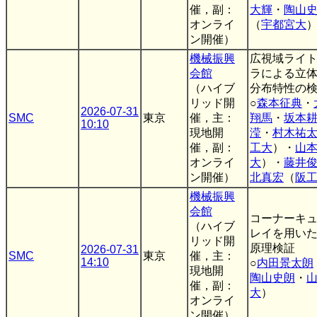
催，副：
大輝
・
陶山
オンライ
（
宇都宮大
ン開催）
機械振興
広視域ライ
会館
ラによる立
（ハイブ
分布特性の
リッド開
○
森本征典
・
2026-07-31
SMC
東京
催，主：
翔馬
・
坂本
10:10
現地開
滢
・
村木祐
催，副：
工大
）・
山
オンライ
大
）・
藤井
ン開催）
北真宏
（
阪
機械振興
会館
コーナーキ
（ハイブ
レイを用い
リッド開
原理検証
2026-07-31
SMC
東京
催，主：
14:10
○
内田景太朗
現地開
陶山史朗
・
催，副：
大
）
オンライ
ン開催）