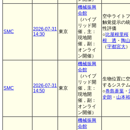
機械振興
会館
空中ライト
（ハイブ
触覚提示の
リッド開
性評価
2026-07-31
SMC
東京
催，主：
14:30
○
比屋根里桜
現地開
根 透
・
陶
催，副：
（
宇都宮大
オンライ
ン開催）
機械振興
会館
（ハイブ
生物位置に
リッド開
するシステ
2026-07-31
SMC
東京
催，主：
14:50
○
巻島蒼葉
・
現地開
史朗
・
山本
催，副：
オンライ
ン開催）
機械振興
会館