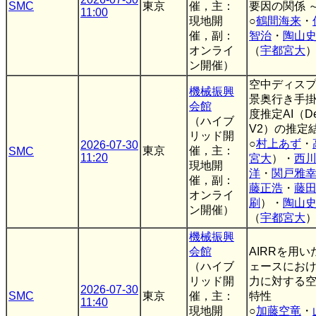
SMC
東京
催，主：
要因の関係 
11:00
現地開
○
鶴間海来
・
催，副：
智治
・
陶山
オンライ
（
宇都宮大
ン開催）
空中ディス
機械振興
景奥行き手
会館
度推定AI（Dept
（ハイブ
V2）の推定
リッド開
○
村上あず
・
2026-07-30
東京
催，主：
SMC
11:20
宮大
）・
西
現地開
洋
・
関戸雅
催，副：
藤正浩
・
藤
オンライ
刷
）・
陶山
ン開催）
（
宇都宮大
機械振興
会館
AIRRを用
（ハイブ
ェースにお
リッド開
力に対する
2026-07-30
SMC
東京
催，主：
特性
11:40
現地開
○
加藤空竜
・