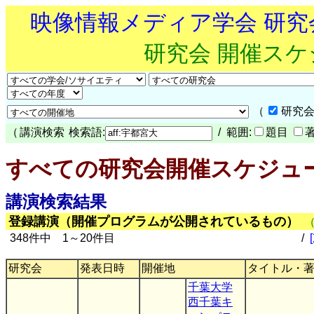
映像情報メディア学会 研
研究会 開催ス
（
研究会
（
講演検索
検索語:
/ 範囲:
題目
すべての研究会開催スケジュ
講演検索結果
登録講演（開催プログラムが公開されているもの）
348件中 1～20件目
/
研究会
発表日時
開催地
タイトル・
千葉大学
西千葉キ