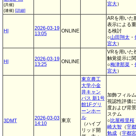
宮大
）
(共催)
(連催)
[詳細]
ARを用いた
表示による
2026-03-19
HI
ONLINE
る検討
13:05
○
山田翔太
・
宮大
）
VRを用いた
触覚提示に
2026-03-19
HI
ONLINE
13:25
○
梅津那菜
・
宮大
）
東京農工
大学小金
井キャン
加飾フィルム
パス 新1号
視認性評価
館1Fグリ
度および背
ーンホー
ステム
ル
2026-03-03
東京
○
比屋根里桜
3DMT
14:10
（ハイブ
崎大智
（
宇
リッド開
勉成
（
宇都宮