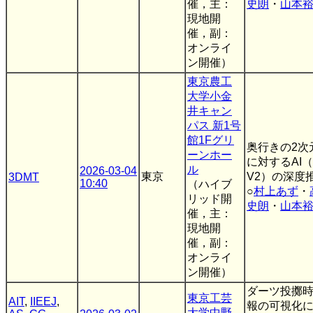
催，主：
史朗
・
山本
現地開
催，副：
オンライ
ン開催）
東京農工
大学小金
井キャン
パス 新1号
館1Fグリ
奥行きの2次
ーンホー
に対するAI（De
ル
2026-03-04
東京
V2）の深度
3DMT
10:40
（ハイブ
○
村上あず
・
リッド開
史朗
・
山本
催，主：
現地開
催，副：
オンライ
ン開催）
ダーツ投擲
東京工芸
AIT
,
IIEEJ
,
報の可視化
大学中野