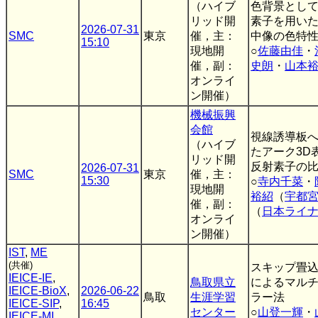
（ハイブ
色背景とし
リッド開
素子を用いた
2026-07-31
SMC
東京
催，主：
中像の色特
15:10
現地開
○
佐藤由佳
・
催，副：
史朗
・
山本
オンライ
ン開催）
機械振興
会館
視線誘導板
（ハイブ
たアーク3D
リッド開
反射素子の
2026-07-31
SMC
東京
催，主：
15:30
○
寺内千菜
・
現地開
裕紹
（
宇都
催，副：
（
日本ライ
オンライ
ン開催）
IST
,
ME
(共催)
スキップ畳
IEICE-IE
,
鳥取県立
によるマル
IEICE-BioX
,
2026-06-22
鳥取
生涯学習
ラー法
IEICE-SIP
,
16:45
センター
○
山登一輝
・
IEICE-MI