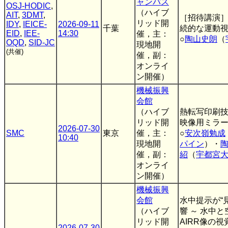
ャンパス
OSJ-HODIC
,
（ハイブ
AIT
,
3DMT
,
［招待講演］
リッド開
IDY
,
IEICE-
2026-09-11
千葉
続的な運動
EID
,
IEE-
14:30
催，主：
○
陶山史朗
（
OQD
,
SID-JC
現地開
(共催)
催，副：
オンライ
ン開催）
機械振興
会館
（ハイブ
熱転写印刷
リッド開
映像用ミラ
2026-07-30
SMC
東京
催，主：
○
安次嶺勉成
10:40
現地開
パイン
）・
催，副：
紹
（
宇都宮
オンライ
ン開催）
機械振興
会館
水中提示が“
（ハイブ
響 ～ 水中
リッド開
AIRR像の
2026-07-30