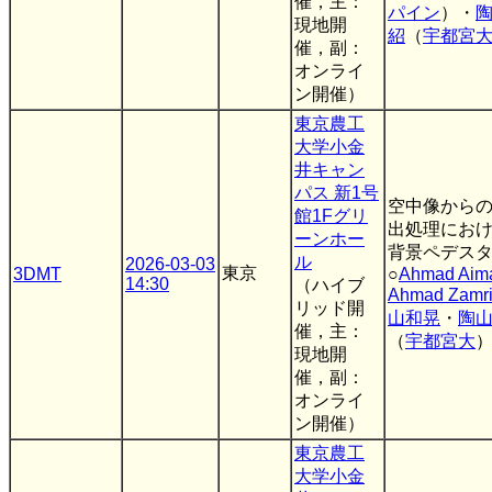
催，主：
パイン
）・
現地開
紹
（
宇都宮
催，副：
オンライ
ン開催）
東京農工
大学小金
井キャン
パス 新1号
空中像から
館1Fグリ
出処理にお
ーンホー
背景ペデス
ル
2026-03-03
東京
3DMT
○
Ahmad Aima
14:30
（ハイブ
Ahmad Zamr
リッド開
山和晃
・
陶
催，主：
（
宇都宮大
現地開
催，副：
オンライ
ン開催）
東京農工
大学小金