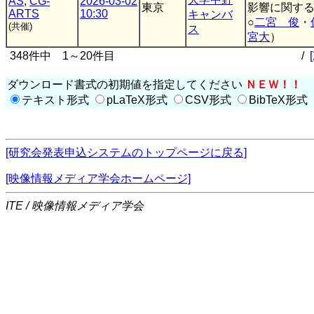
AS
,
CG-
2026-03-02
東京
影響に関す
ARTS
10:30
キャンバ
○
二宮 俊
・
(共催)
ス
宮大
）
348件中 1～20件目
/
ダウンロード書式の初期値を指定してください
ＮＥＷ！！
テキスト形式
pLaTeX形式
CSV形式
BibTeX形式
[研究会発表申込システムのトップページに戻る]
[映像情報メディア学会ホームページ]
ITE / 映像情報メディア学会