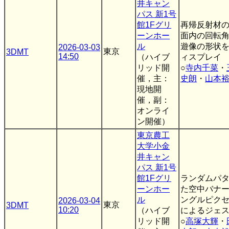
井キャン
パス 新1号
館1Fグリ
再帰反射材
ーンホー
面内の回転
ル
遊像の形状を
2026-03-03
東京
3DMT
14:50
（ハイブ
ィスプレイ
リッド開
○
寺内千菜
・
催，主：
史朗
・
山本
現地開
催，副：
オンライ
ン開催）
東京農工
大学小金
井キャン
パス 新1号
館1Fグリ
ランダムパ
ーンホー
た空中バナ
ル
ングルピク
2026-03-04
東京
3DMT
10:20
（ハイブ
によるジェ
リッド開
○
高塚大輝
・