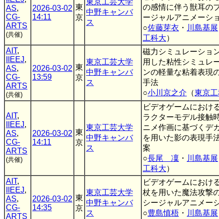
東京工芸大学
東
の感情に伴う獣耳の
AS
,
2026-03-02
中野キャンバ
CG-
14:11
京
ージャルアニメーシ
ス
ARTS
○
佐藤芽衣
・
川島基展
(共催)
工科大
）
AIT
,
磁力シミュレーショ
IIEEJ
,
東京工芸大学
用した粘性シミュレ
東
AS
,
2026-03-02
中野キャンバ
ンの軽量な粘着表現
CG-
13:59
京
ス
手法
ARTS
○
小川京之介
（
東京工
(共催)
ビデオゲームにおけ
AIT
,
ラクターモデル接触
IIEEJ
,
東京工芸大学
ニメ作画に基づくデ
東
AS
,
2026-03-02
中野キャンバ
を用いた影の表現手
CG-
14:11
京
ス
案
ARTS
○
長尾 凜
・
川島基展
(共催)
工科大
）
AIT
,
ビデオゲームにおけ
IIEEJ
,
東京工芸大学
杖を用いた魔法攻撃
東
AS
,
2026-03-02
中野キャンバ
シージャルアニメー
CG-
14:35
京
ス
○
豊島慎梧
・
川島基展
ARTS