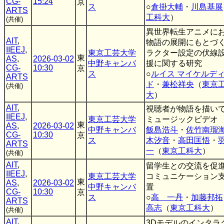
CG-
15:24
京
ス
○
倉掛大輔
・
川島基展
ARTS
工科大
）
(共催)
異世界転生アニメに
AIT
,
物語の展開にもとづ
IIEEJ
,
東京工芸大学
ラクター設定の伏線
東
AS
,
2026-03-02
中野キャンバ
援に関する研究
CG-
10:30
京
ス
○
ルイス マイケルデ
ARTS
ド
・
兼松祥央
（
東京
(共催)
大
）
AIT
,
視聴者が物語を描い
IIEEJ
,
東京工芸大学
ミュージックビデオ
東
AS
,
2026-03-02
中野キャンバ
飯島浩斗
・
佐竹南瑠
CG-
10:30
京
ス
木汐音
・
高田匡悟
・
ARTS
一
（
東京工科大
）
(共催)
AIT
,
留学生との交流を促
IIEEJ
,
東京工芸大学
コミュニケーション
東
AS
,
2026-03-02
中野キャンバ
置
CG-
10:30
京
ス
○
高 一丹
・
加藤邦拓
ARTS
高志
（
東京工科大
）
(共催)
AIT
,
3Dモデルのインタラ