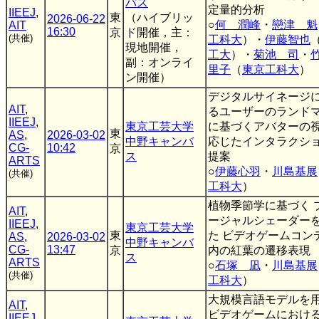
パス
定量的分析
IIEEJ
,
東
（ハイブリッ
2026-06-22
○
何 潤峰
・
戀津 魁
AIT
16:30
京
ド開催，主：
(共催)
工科大
）・
伊藤智也
現地開催，
工大
）・
菊池 司
・
副：オンライ
里子
（
東京工科大
）
ン開催）
デジタルサイネージ
AIT
,
るユーザーのランド
IIEEJ
,
東京工芸大学
に基づくアバターの
東
AS
,
2026-03-02
中野キャンバ
応じたインタラクシ
CG-
10:42
京
ス
提案
ARTS
○
伊藤心羽
・
川島基展
(共催)
工科大
）
植物季節学に基づく 
AIT
,
ージャルシェーダー
IIEEJ
,
東京工芸大学
東
た ビデオゲームコン
AS
,
2026-03-02
中野キャンバ
CG-
13:47
京
内の紅葉の遷移表現
ス
ARTS
○
石塚 凪
・
川島基展
(共催)
工科大
）
大規模言語モデルを
AIT
,
ビデオゲームにおける
IIEEJ
,