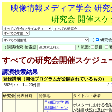
映像情報メディア学会 研
研究会 開催ス
（
研究会
（
講演検索
検索語:
/ 範囲:
題目
すべての研究会開催スケジュ
講演検索結果
登録講演（開催プログラムが公開されているもの）
562件中 1～20件目
/
研究会
発表日時
開催地
タイトル・著者
早稲田大学 西
ポスターにおける色
早稲田キャン
が注目状況に及ぼす