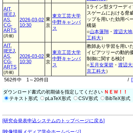
1ライン型タワーディ
AIT
,
スゲームにおける脅
IIEEJ
,
東京工芸大学
東
ップを用いた効用ベー
AS
,
2026-03-02
中野キャンバ
CG-
10:30
京
構築
ス
ARTS
○
山本蓮翔
・
渡辺大地
(共催)
工科大
）
AIT
,
教師あり学習を用い
IIEEJ
,
東京工芸大学
イビアツリーの動的
東
AS
,
2026-03-02
中野キャンバ
制御に関する検討
CG-
10:30
京
ス
○
五月女茉碧
・
渡辺大
ARTS
京工科大
）
(共催)
562件中 1～20件目
/
ダウンロード書式の初期値を指定してください
ＮＥＷ！！
テキスト形式
pLaTeX形式
CSV形式
BibTeX形式
[研究会発表申込システムのトップページに戻る]
[映像情報メディア学会ホームページ]