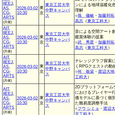
IIEEJ
,
東京工芸大学
ンによる地球温暖化
東
AS
,
2026-03-02
中野キャンバ
理解
CG-
10:30
京
ス
○
孫 儀敏
・
加藤邦拓
ARTS
高志
（
東京工科大
）
(共催)
AIT
,
音による空間アート
IIEEJ
,
東京工芸大学
東
鑑賞体験の提案
AS
,
2026-03-02
中野キャンバ
CG-
10:30
京
○
武 秀星
・
加藤邦拓
ス
ARTS
高志
（
東京工科大
）
(共催)
AIT
,
ナレッジグラフ探索
IIEEJ
,
東京工芸大学
東
くRPGクエストの動
AS
,
2026-03-02
中野キャンバ
CG-
10:30
京
○
何 振栄
・
渡辺大地
ス
ARTS
工科大
）
(共催)
2Dプラットフォーム
AIT
,
におけるプレイヤー
IIEEJ
,
東京工芸大学
東
価モデルに基づく個
AS
,
2026-03-02
中野キャンバ
CG-
10:30
京
た難易度調整手法
ス
ARTS
○
フウ シミョ
・
渡辺
(共催)
京工科大
）