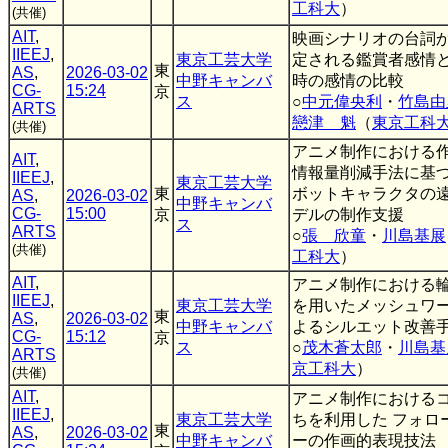
工科大
）
(共催)
AIT
,
映画シナリオの台詞
IIEEJ
,
東京工芸大学
定される鑑賞者感情
東
AS
,
2026-03-02
中野キャンバ
時の感情の比較
CG-
15:24
京
ス
○
中元偉央利
・
竹島由
ARTS
戀津 魁
（
東京工科
(共催)
アニメ制作における
AIT
,
情報量削減手法に基
IIEEJ
,
東京工芸大学
東
ボットキャラクタの
AS
,
2026-03-02
中野キャンバ
CG-
15:00
京
デルの制作支援
ス
ARTS
○
張 欣童
・
川島基展
(共催)
工科大
）
AIT
,
アニメ制作における
IIEEJ
,
東京工芸大学
を用いたメッシュワ
東
AS
,
2026-03-02
中野キャンバ
よるシルエット改善
CG-
15:12
京
ス
○
茂木蒼太郎
・
川島基
ARTS
京工科大
）
(共催)
AIT
,
アニメ制作における
IIEEJ
,
東京工芸大学
ちを利用した フォロ
東
AS
,
2026-03-02
中野キャンバ
ーの作画的表現技法