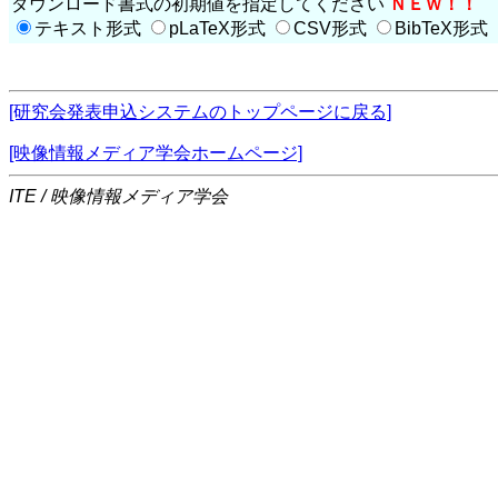
ダウンロード書式の初期値を指定してください
ＮＥＷ！！
テキスト形式
pLaTeX形式
CSV形式
BibTeX形式
[研究会発表申込システムのトップページに戻る]
[映像情報メディア学会ホームページ]
ITE / 映像情報メディア学会