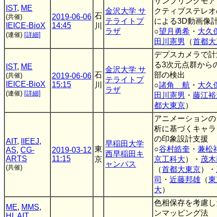
サンプリングモア
IST
,
ME
金沢大学 サ
クティブステレオ
石
2019-06-06
(共催)
テライトプ
による3D動画像
IEICE-BioX
14:45
川
ラザ
○
望月勇希
・
大久
(連催)
[詳細]
田川憲男
（
首都大
デプスカメラで計
る3次元点群から
IST
,
ME
金沢大学 サ
石
部の検出
(共催)
2019-06-06
テライトプ
IEICE-BioX
15:15
川
○
諸角 航
・
大久
ラザ
(連催)
[詳細]
田川憲男
・
藤江裕
都大東京
）
アニメーションの
析に基づくキャラ
の印象設計支援
AIT
,
IIEEJ
,
早稲田大学
東
○
谷村皓奎
・
兼松
AS
,
CG-
2019-03-12
西早稲田キ
ARTS
11:15
京
京工科大
）・
茂木
ャンパス
(共催)
（
首都大東京
）・
司
・
近藤邦雄
（
東
大
）
色相保存を考慮し
ME
,
MMS
,
ンマッピング法
HI
,
AIT