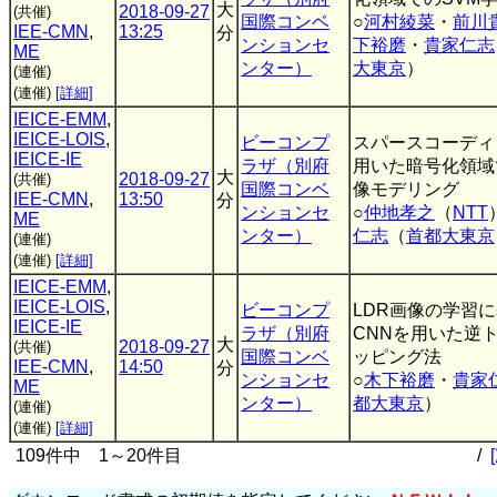
大
2018-09-27
(共催)
国際コンベ
○
河村綾菜
・
前川
IEE-CMN
,
13:25
分
ンションセ
下裕磨
・
貴家仁志
ME
ンター）
大東京
）
(連催)
(連催)
[詳細]
IEICE-EMM
,
IEICE-LOIS
,
ビーコンプ
スパースコーディ
IEICE-IE
ラザ（別府
用いた暗号化領域
大
2018-09-27
(共催)
国際コンベ
像モデリング
IEE-CMN
,
13:50
分
ンションセ
○
仲地孝之
（
NTT
ME
ンター）
仁志
（
首都大東京
(連催)
(連催)
[詳細]
IEICE-EMM
,
IEICE-LOIS
,
ビーコンプ
LDR画像の学習
IEICE-IE
ラザ（別府
CNNを用いた逆
大
2018-09-27
(共催)
国際コンベ
ッピング法
IEE-CMN
,
14:50
分
ンションセ
○
木下裕磨
・
貴家
ME
ンター）
都大東京
）
(連催)
(連催)
[詳細]
109件中 1～20件目
/