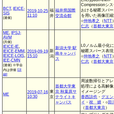
Compression
BCT
,
IEICE-
おける秘匿スパー
福
福井県国際
2019-10-25
SIS
11:10
を用いた画像圧縮
井
交流会館
(連催)
○
仲地孝之
（
NTT
仁志
（
首都大東京
ME
,
IPSJ-
AVM
(共催)
L0ノルム最小化
IEICE-IE
,
新潟大学 駅
新
秘匿スパース表現
IEICE-EMM
,
2019-09-19
南キャンパ
IEICE-LOIS
,
15:10
潟
○
仲地孝之
（
NTT
ス
IEE-CMN
仁志
（
首都大東京
(連催)
※学会
内は併催
[詳
細]
周波数掃引とアレ
首都大学東
処理による高解像
東
京 秋葉原サ
イメージング
2019-07-16
ME
10:30
京
テライトキ
香西諒也
・
グエン
ャンパス
イ
・
祝 婧
・○
田
（
首都大東京
）