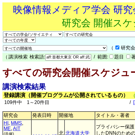
映像情報メディア学会 研
研究会 開催ス
（
研究会
（
講演検索
検索語:
/ 範囲:
題目
すべての研究会開催スケジュ
講演検索結果
登録講演（開催プログラムが公開されているもの）
109件中 1～20件目
/
研究会
発表日時
開催地
タイトル・著者
HI
,
MMS
,
プライバシー保護
ME
,
AIT
北
北海道大学
したDNNのため
(共催)