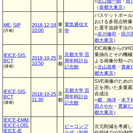
○
出口雄一朗
・
田
（
首都大東京
）
バスケットボール
おける多視点映像
東
電気通信大
ME
,
SIP
2018-12-18
た選手追跡手法の
10:00
(共催)
京
学
○
谷川修司
・
田川
都大東京
）
EtC画像からのH
京都大学 百
量抽出とその機械
IEICE-SIS
,
京
2018-10-25
BCT
周年時計台
よる画像分類への
10:50
都
(連催)
記念館
○
北山昌希
・
貴家
都大東京
）
SVE画像のため
正を用いた多重露
京都大学 百
IEICE-SIS
,
京
合成法
2018-10-25
周年時計台
BCT
11:30
都
○
郷 地洋
・
木下
(連催)
記念館
田さやか
・
貴家仁
都大東京
）
IEICE-EMM
,
IEICE-LOIS
,
ビーコンプ
次元削減を考慮し
IEICE-IE
ラザ（別府
化領域でのSVM