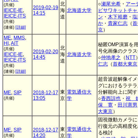
北
○
瀬尾光希
・
アー
(共催)
2019-02-19
IEICE-IE
,
海
北海道大学
ビサワキットチャ
14:15
IEICE-ITS
道
ン
・
木下裕磨
・
塩
(共催)
か
・
貴家仁志
（
首
(連催)
[詳細]
京
）
ME
,
MMS
,
HI
,
AIT
秘匿OMP演算を
北
(共催)
号化画像のクラス
2019-02-20
IEICE-IE
,
海
北海道大学
14:45
○
仲地孝之
（
NTT
IEICE-ITS
道
仁志
（
首都大東京
(共催)
(連催)
[詳細]
超音波超解像イメ
グにおけるラテラ
東
電気通信大
分解能向上に関す
ME
,
SIP
2018-12-17
13:05
(共催)
京
学
○
香西諒也
・
祝 
保 寛
・
田川憲男
大東京
）
固視微動カメラに
行復元の高精度化
東
電気通信大
ME
,
SIP
2018-12-17
る検討
14:20
(共催)
京
学