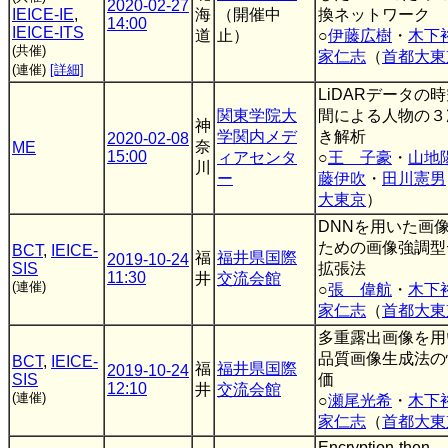
2020-02-27
IEICE-IE
,
海
（開催中
換ネットワーク
14:00
IEICE-ITS
道
止）
○
伊藤広樹
・
木下
(共催)
家仁志
（
首都大東
(連催)
[詳細]
LiDARデータの
関東学院大
間による人物の３
神
学関内メデ
き解析
2020-02-08
奈
ME
15:00
ィアセンタ
○
王 子豪
・
山地
川
ー
藤伊吹
・
田川憲男
大東京
）
DNNを用いた画
ための画像強調型
BCT
,
IEICE-
福
福井県国際
2019-10-24
SIS
拡張法
11:30
井
交流会館
(連催)
○
張 偉航
・
木下
家仁志
（
首都大東
多重露出画像を用
品質画像生成法の
BCT
,
IEICE-
福
福井県国際
2019-10-24
SIS
価
12:10
井
交流会館
(連催)
○
瀬尾光希
・
木下
家仁志
（
首都大東
Encryption-then-