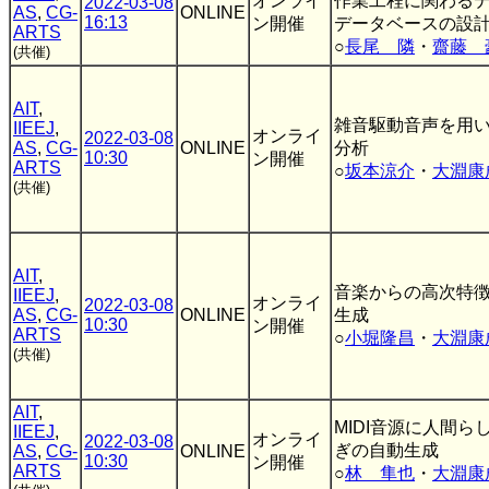
オンライ
作業工程に関わる
2022-03-08
AS
,
CG-
ONLINE
16:13
ン開催
データベースの設
ARTS
○
長尾 隣
・
齋藤 
(共催)
AIT
,
雑音駆動音声を用
IIEEJ
,
オンライ
2022-03-08
AS
,
CG-
ONLINE
分析
10:30
ン開催
ARTS
○
坂本涼介
・
大淵康
(共催)
AIT
,
音楽からの高次特
IIEEJ
,
オンライ
2022-03-08
AS
,
CG-
ONLINE
生成
10:30
ン開催
ARTS
○
小堀隆昌
・
大淵康
(共催)
AIT
,
MIDI音源に人間
IIEEJ
,
オンライ
2022-03-08
ぎの自動生成
AS
,
CG-
ONLINE
10:30
ン開催
ARTS
○
林 隼也
・
大淵康