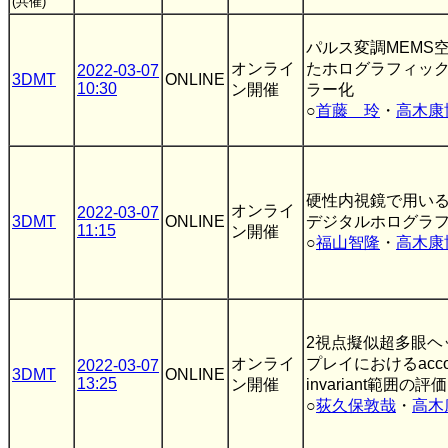
(共催)
パルス変調MEMS
オンライ
たホログラフィッ
2022-03-07
3DMT
ONLINE
10:30
ン開催
ラー化
○
首藤 玲
・
高木康
硬性内視鏡で用い
オンライ
2022-03-07
3DMT
ONLINE
デジタルホログラ
11:15
ン開催
○
福山智隆
・
高木康
2視点擬似超多眼ヘ
オンライ
プレイにおけるaccom
2022-03-07
3DMT
ONLINE
13:25
ン開催
invariant範囲の評価
○
荻久保敦哉
・
高木