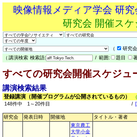
映像情報メディア学会 研
研究会 開催ス
（
研究会
（
講演検索
検索語:
/ 範囲:
題目
すべての研究会開催スケジュ
講演検索結果
登録講演（開催プログラムが公開されているもの）
148件中 1～20件目
/
研究会
発表日時
開催地
タイトル・著者
東京農工
大学小金