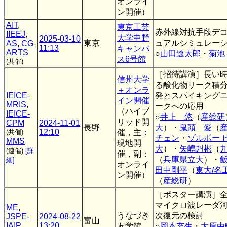
オンライ
ン開催）
AIT
,
東京工芸
赤外線対抗手段デ
IIEEJ
,
大学中野
2025-03-10
東京
ュアルシミュレー
AS
,
CG-
11:13
キャンバ
ARTS
○
山田遼太郎
・
菊池
ス6号館
(共催)
［招待講演］長い
信州大学
る酸化物リーク積
＋オンラ
IEICE-
発とスパイキング
イン開催
MRIS
,
ークへの応用
（ハイブ
IEICE-
○
井上 悠
（
産総研
リッド開
CPM
2024-11-01
長野
大
）・
鬼頭 愛
（
12:10
(共催)
催，主：
チェン
・
ゾルボー 
MMS
現地開
大
）・
矢嶋赳彬
（
(連催)
[詳
催，副：
（
兵庫県立大
）・
細]
オンライ
田中剛平
（
東大/名
ン開催）
（
産総研
）
［ポスター講演］
マイクロ波レーダ
ME
,
うなづき
次復元の検討
JSPE-
2024-08-22
富山
IAIP
13:20
友学館
○
岡本充生
・
大原由