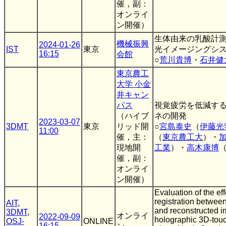
催，副：
オンライ
ン開催）
生体由来の乳酸計
機械振興
2024-01-26
IST
東京
光イメージングシ
16:15
会館
○
荒川貴博
・
石井健
東京農工
大学 小金
井キャン
パス
視覚疲労を低減する
（ハイブ
ネの開発
2023-03-07
3DMT
東京
リッド開
○
宮島泰史
（
伊藤光
11:00
催，主：
（
東京農工大
）・
現地開
工業
）・
高木康博
催，副：
オンライ
ン開催）
Evaluation of the ef
registration betwee
AIT
,
and reconstructed i
3DMT
,
オンライ
2022-09-09
holographic 3D-touch
OSJ-
ONLINE
16:15