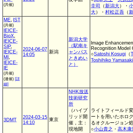
(共催)
圭司
（
新潟大
）・
大
）・
村松正吾
（
ME
,
IST
(共催)
IEICE-
BioX
,
新潟大学
IEICE-
Image Enhancement
（駅南キ
SIP
,
Recognition Model C
2024-06-07
IEICE-
新潟
ャンパス
○
Satoshi Kosugi
（
T
14:05
MI
,
ときめい
Toshihiko Yamasaki
IEICE-
と）
IE
(共催)
(連催)
[詳
細]
NHK放送
技術研究
所
（ハイブ
ライトフィールド
リッド開
ートを用いたホロ
2024-03-15
東京
3DMT
14:10
催，主：
るオクルージョン
現地開
○
小山貴之
・
高木康