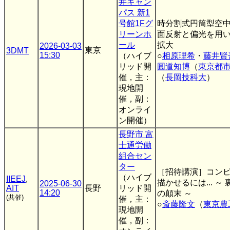
井キャン
パス 新1
号館1Fグ
時分割式円筒型空
リーンホ
面反射と偏光を用
ール
拡大
2026-03-03
東京
3DMT
15:30
（ハイブ
○
相原理希
・
藤井賢
リッド開
圓道知博
（
東京都
催，主：
（
長岡技科大
）
現地開
催，副：
オンライ
ン開催）
長野市 富
士通労働
組合セン
ター
［招待講演］コン
（ハイブ
IIEEJ
,
描かせるには... ～
2025-06-30
AIT
長野
リッド開
14:20
の顛末 ～
(共催)
催，主：
○
斎藤隆文
（
東京農
現地開
催，副：