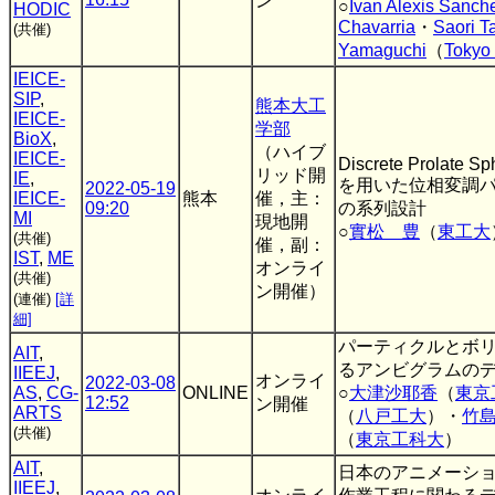
ン
○
Ivan Alexis Sanch
HODIC
Chavarria
・
Saori 
(共催)
Yamaguchi
（
Tokyo 
IEICE-
SIP
,
熊本大工
IEICE-
学部
BioX
,
（ハイブ
IEICE-
Discrete Prolate S
リッド開
IE
,
を用いた位相変調
2022-05-19
IEICE-
熊本
催，主：
09:20
の系列設計
MI
現地開
○
實松 豊
（
東工大
(共催)
催，副：
IST
,
ME
オンライ
(共催)
ン開催）
(連催)
[詳
細]
パーティクルとボ
AIT
,
るアンビグラムの
IIEEJ
,
オンライ
2022-03-08
AS
,
CG-
ONLINE
○
大津沙耶香
（
東京
12:52
ン開催
ARTS
（
八戸工大
）・
竹
(共催)
（
東京工科大
）
AIT
,
日本のアニメーシ
IIEEJ
,