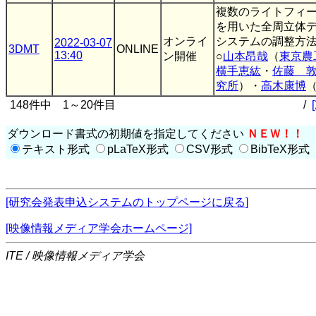
複数のライトフィ
を用いた全周立体
オンライ
システムの調整方
2022-03-07
3DMT
ONLINE
13:40
ン開催
○
山本昂哉
（
東京農
横手恵紘
・
佐藤 
究所
）・
高木康博
148件中 1～20件目
/
ダウンロード書式の初期値を指定してください
ＮＥＷ！！
テキスト形式
pLaTeX形式
CSV形式
BibTeX形式
[研究会発表申込システムのトップページに戻る]
[映像情報メディア学会ホームページ]
ITE / 映像情報メディア学会