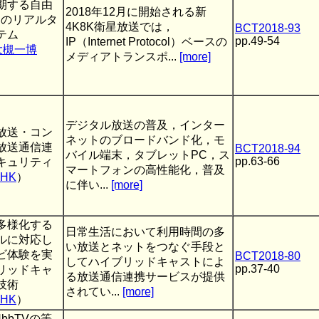
期する自由
2018年12月に開始される新
めのリアルタ
4K8K衛星放送では，
BCT2018-93
テム
pp.49-54
IP（Internet Protocol）ベースの
大槻一博
メディアトランスポ...
[more]
デジタル放送の普及，インター
放送・コン
ネットのブロードバンド化，モ
放送通信連
BCT2018-94
バイル端末，タブレットPC，ス
pp.63-66
キュリティ
マートフォンの高性能化，普及
HK
）
に伴い...
[more]
多様化する
日常生活において利用時間の多
ルに対応し
い放送とネットをつなぐ手段と
ビ体験を実
BCT2018-80
してハイブリッドキャストによ
pp.37-40
リッドキャ
る放送通信連携サービスが提供
技術
されてい...
[more]
HK
）
とHbbTVの等