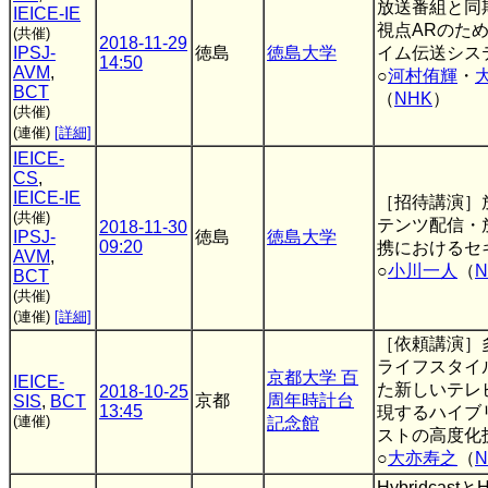
放送番組と同
IEICE-IE
視点ARのた
(共催)
2018-11-29
IPSJ-
徳島
徳島大学
イム伝送シス
14:50
AVM
,
○
河村侑輝
・
BCT
（
NHK
）
(共催)
(連催)
[詳細]
IEICE-
CS
,
IEICE-IE
［招待講演］
(共催)
テンツ配信・
2018-11-30
IPSJ-
徳島
徳島大学
09:20
携におけるセ
AVM
,
○
小川一人
（
N
BCT
(共催)
(連催)
[詳細]
［依頼講演］
ライフスタイ
京都大学 百
IEICE-
た新しいテレ
2018-10-25
京都
周年時計台
SIS
,
BCT
13:45
現するハイブ
(連催)
記念館
ストの高度化
○
大亦寿之
（
N
Hybridcast