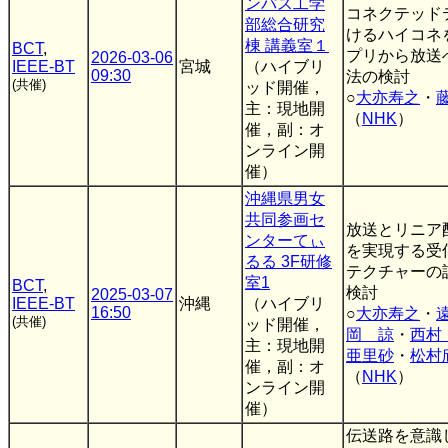
ンパス工学
コネクテッド
部総合研究
けるハイコネ
棟 講義室１
BCT
,
プリから放送
2026-03-06
IEEE-BT
宮城
（ハイブリ
09:30
法の検討
(共催)
ッド開催，
○
大亦寿之
・
主：現地開
（
NHK
）
催，副：オ
ンライン開
催）
沖縄県男女
共同参画セ
放送とリニア
ンターてぃ
を実現する受
るる 3F研修
テクチャーの
室1
BCT
,
検討
2025-03-07
IEEE-BT
沖縄
（ハイブリ
16:50
○
大亦寿之
・
(共催)
ッド開催，
岡 諒
・
西村
主：現地開
亜里砂
・
松村
催，副：オ
（
NHK
）
ンライン開
催）
伝送路を意識