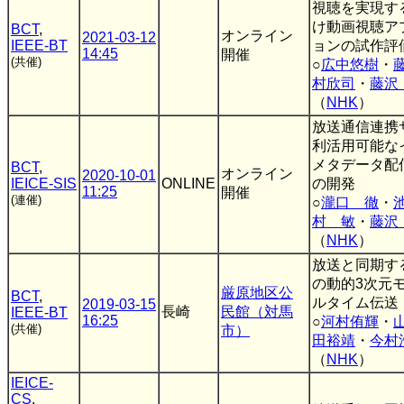
視聴を実現す
け動画視聴ア
BCT
,
オンライン
2021-03-12
IEEE-BT
ョンの試作評
14:45
開催
(共催)
○
広中悠樹
・
村欣司
・
藤沢
（
NHK
）
放送通信連携
利活用可能な
メタデータ配
BCT
,
オンライン
2020-10-01
IEICE-SIS
ONLINE
の開発
11:25
開催
(連催)
○
瀧口 徹
・
村 敏
・
藤沢
（
NHK
）
放送と同期す
の動的3次元
厳原地区公
BCT
,
ルタイム伝送
2019-03-15
長崎
民館（対馬
IEEE-BT
16:25
○
河村侑輝
・
(共催)
市）
田裕靖
・
今村
（
NHK
）
IEICE-
CS
,