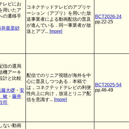
テレビにお
コネクテッドテレビのアプリケ
を用いたア
ーション（アプリ）を用いた放
への遷移手
BCT2026-24
送事業者による動画配信の普及
pp.22-25
が進んでいる．同一事業者が放
藤井亜里砂
送とアプ...
[more]
配信の選局
信機アーキ
配信でのリニア視聴が海外を中
設計と比較
心に普及しつつある．本稿で
BCT2025-54
は，コネクテッドテレビの利便
pp.46-49
遠藤大礎
・
安
性向上に向け，放送とリニア配
 敏
・
藤井
信を意識す...
[more]
欣司
しない動画