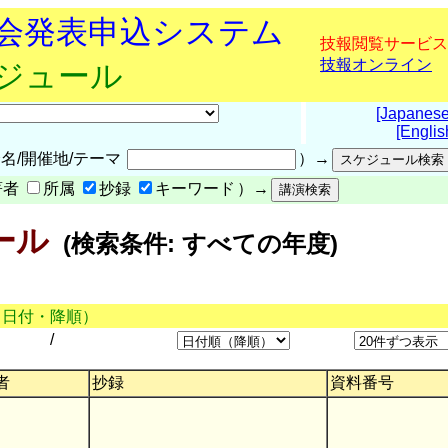
究会発表申込システム
技報閲覧サービス
技報オンライン
ケジュール
[Japanese
[Englis
名/開催地/テーマ
）→
著者
所属
抄録
キーワード
）→
ール
(検索条件: すべての年度)
（日付・降順）
/
者
抄録
資料番号