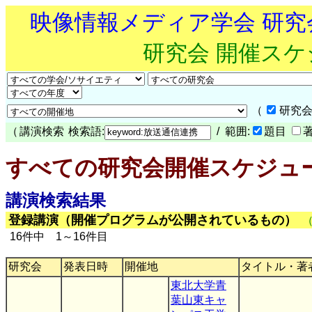
映像情報メディア学会 研
研究会 開催ス
（
研究会
（
講演検索
検索語:
/ 範囲:
題目
すべての研究会開催スケジュ
講演検索結果
登録講演（開催プログラムが公開されているもの）
16件中 1～16件目
研究会
発表日時
開催地
タイトル・著
東北大学青
葉山東キャ