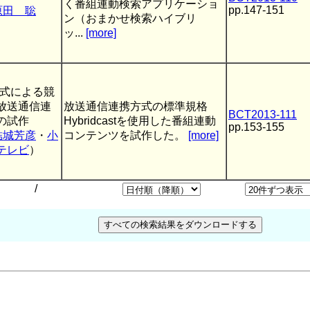
く番組連動検索アプリケーショ
pp.147-151
原田 聡
ン（おまかせ検索ハイブリ
）
ッ...
[more]
st方式による競
放送通信連
放送通信連携方式の標準規格
BCT2013-111
の試作
Hybridcastを使用した番組連動
pp.153-155
結城芳彦
・
小
コンテンツを試作した。
[more]
テレビ
）
/