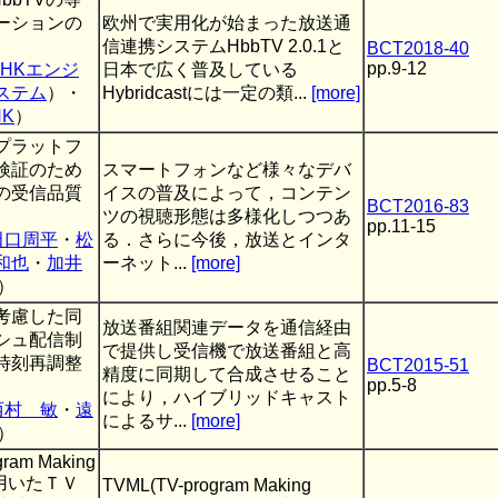
ーションの
欧州で実用化が始まった放送通
信連携システムHbbTV 2.0.1と
BCT2018-40
pp.9-12
NHKエンジ
日本で広く普及している
ステム
）・
Hybridcastには一定の類...
[more]
HK
）
プラットフ
検証のため
スマートフォンなど様々なデバ
の受信品質
イスの普及によって，コンテン
BCT2016-83
ツの視聴形態は多様化しつつあ
pp.11-15
田口周平
・
松
る．さらに今後，放送とインタ
和也
・
加井
ーネット...
[more]
）
考慮した同
放送番組関連データを通信経由
シュ配信制
で提供し受信機で放送番組と高
時刻再調整
BCT2015-51
精度に同期して合成させること
pp.5-8
により，ハイブリッドキャスト
西村 敏
・
遠
によるサ...
[more]
）
gram Making
)を用いたＴＶ
TVML(TV-program Making