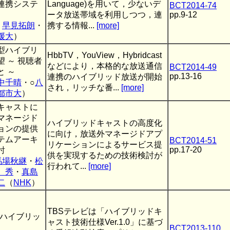
連携システ
Language)を用いて，少ないデ
BCT2014-74
ータ放送帯域を利用しつつ，連
pp.9-12
・
早見拓朗
・
携する情報...
[more]
媛大
）
型ハイブリ
HbbTV，YouView，Hybridcast
 ～ 視聴者
などにより，本格的な放送通信
BCT2014-49
と ～
pp.13-16
連携のハイブリッド放送が開始
中千晴
・○
八
され，リッチな番...
[more]
都市大
）
キャストに
マネージド
ハイブリッドキャストの高度化
ョンの提供
に向け，放送外マネージドアプ
テムアーキ
BCT2014-51
リケーションによるサービス提
pp.17-20
討
供を実現するための技術検討が
馬場秋継
・
松
行われて...
[more]
 秀
・
真島
二
（
NHK
）
TBSテレビは「ハイブリッドキ
(ハイブリッ
ャスト技術仕様Ver.1.0」に基づ
BCT2013-110