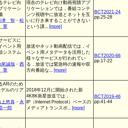
るテレビ向
現在のテレビ向け動画視聴アプ
プリケーシ
リケーションでは，番組コンテ
BCT2021-24
価
ンツ視聴中に放送とネットを互
pp.25-28
藤津 智
・
松
いに行き来することができない
 寛
という課...
[more]
サービスに
イベント用
放送やネット動画配信では，イ
信システム
ベント用メタデータを活用した
BCT2020-66
様々なサービスが行われてい
pp.17-22
池尾誠哉
・
西
る．放送では緊急時の速報や双
 寛
方向番組な...
[more]
るARのため
モデルのリア
2018年12月に開始された新
4K8K衛星放送では，
BCT2019-46
pp.41-44
山上悠喜
・
永
IP（Internet Protocol）ベースの
浩一郎
メディアトランスポ...
[more]