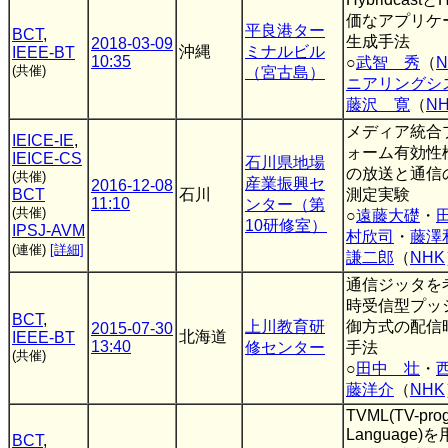
価なアプリケ
平良港ター
BCT
,
生成手法
2018-03-09
沖縄
ミナルビル
IEEE-BT
10:35
○
武智 秀
（
(共催)
（宮古島）
ニアリングシ
藤沢 寛
（
N
メディア統合
IEICE-IE
,
ォーム有効性
IEICE-CS
石川県地場
の放送と通信
(共催)
産業振興セ
2016-12-08
BCT
石川
測定実験
11:10
ンター（第
(共催)
○
遠藤大礎
・
10研修室）
IPSJ-AVM
村欣司
・
藤澤
(連催)
[詳細]
謙二郎
（
NHK
通信ジッタを
時受信型プッ
BCT
,
上川教育研
御方式の配信
2015-07-30
北海道
IEEE-BT
13:40
修センター
手法
(共催)
○
田中 壮
・
藤洋介
（
NHK
TVML(TV-pro
Language
BCT
,