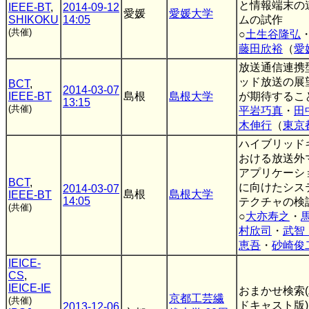
と情報端末の
IEEE-BT
,
2014-09-12
愛媛
愛媛大学
SHIKOKU
14:05
ムの試作
(共催)
○
土生谷隆弘
藤田欣裕
（
愛
放送通信連携
ッド放送の展望
BCT
,
2014-03-07
IEEE-BT
島根
島根大学
が期待するこ
13:15
(共催)
平岩巧真
・
田
木伸行
（
東京
ハイブリッド
おける放送外
アプリケーシ
BCT
,
に向けたシス
2014-03-07
島根
島根大学
IEEE-BT
14:05
テクチャの検
(共催)
○
大亦寿之
・
村欣司
・
武智
恵吾
・
砂崎俊
IEICE-
CS
,
IEICE-IE
おまかせ検索
京都工芸繊
(共催)
ドキャスト版)
2013-12-06