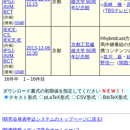
IPSJ-
京都
維大学 60周
11:15
○
高林 徹
・
AVM
,
年記念館
（
TBSテレビ
BCT
(共催)
(連催)
[詳細]
IEICE-
CS
,
Hhybridca
IEICE-IE
京都工芸繊
馬中継番組の
(共催)
2013-12-06
IPSJ-
京都
維大学 60周
携コンテンツ
11:30
AVM
,
年記念館
○
並川 巌
・
BCT
野浩一
（
関西
(共催)
(連催)
[詳細]
16件中 1～16件目
ダウンロード書式の初期値を指定してください
ＮＥＷ！！
テキスト形式
pLaTeX形式
CSV形式
BibTeX形式
[研究会発表申込システムのトップページに戻る]
[映像情報メディア学会ホームページ]