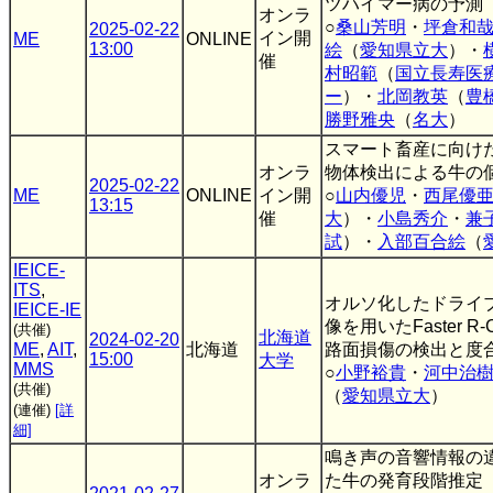
ツハイマー病の予測
オンラ
○
桑山芳明
・
坪倉和
2025-02-22
イン開
ME
ONLINE
13:00
絵
（
愛知県立大
）・
催
村昭範
（
国立長寿医
ー
）・
北岡教英
（
豊
勝野雅央
（
名大
）
スマート畜産に向け
オンラ
物体検出による牛の
2025-02-22
ME
ONLINE
イン開
○
山内優児
・
西尾優
13:15
催
大
）・
小島秀介
・
兼
試
）・
入部百合絵
（
IEICE-
ITS
,
オルソ化したドライ
IEICE-IE
像を用いたFaster R
(共催)
北海道
2024-02-20
ME
,
AIT
,
北海道
路面損傷の検出と度
15:00
大学
MMS
○
小野裕貴
・
河中治
(共催)
（
愛知県立大
）
(連催)
[詳
細]
鳴き声の音響情報の
オンラ
た牛の発育段階推定