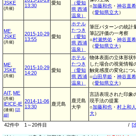
2015-10-29
JSKE
愛知
（愛知
13:30
○
加藤和也
・
神谷直
(共催)
県 西浦
（
愛知県立大
）
温泉）
ホテル
筆圧パターンの統計
たつき
ME
,
筆記評価の一考察
2015-10-29
JSKE
愛知
（愛知
13:55
○
村瀬悠佑
・
神谷直
(共催)
県 西浦
（
愛知県立大
）
温泉）
ホテル
物体表面の立体形状
たつき
した場合の視覚情報
ME
,
2015-10-29
JSKE
愛知
（愛知
触覚感度の変化につ
14:20
(共催)
県 西浦
○
山田早姫
・
神谷直
温泉）
（
愛知県立大
）
AIT
,
ME
言語表現された印象
(共催)
鹿児島
現手法の提案
2014-11-06
IEICE-IE
鹿児島
13:30
大学
○
加藤和也
・
村上和
(連催)
[詳
大
）
細]
42件中 1～20件目
/
[