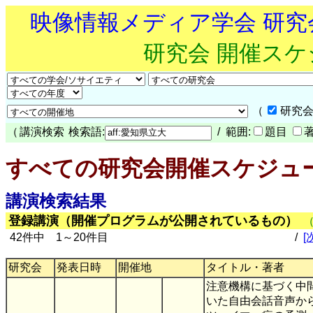
映像情報メディア学会 研
研究会 開催ス
（
研究会
（
講演検索
検索語:
/ 範囲:
題目
すべての研究会開催スケジュ
講演検索結果
登録講演（開催プログラムが公開されているもの）
42件中 1～20件目
/
[
研究会
発表日時
開催地
タイトル・著者
注意機構に基づく中
いた自由会話音声か