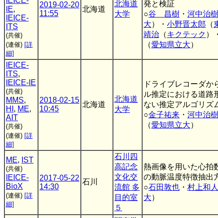
IEICE-
北海道
発と検証
2019-02-20
IE
,
北海道
11:55
大学
○
谷 昌樹
・
河中治
IEICE-
大
）・
小野晋太郎
（
ITS
靖治
（
キクテック
）
(共催)
（
愛知県立大
）
(連催)
[詳
細]
IEICE-
ITS
,
IEICE-IE
ドライブレコーダか
(共催)
ル推定における道路
北海道
MMS
,
2018-02-15
北海道
ない推定アルゴリズ
HI
,
ME
,
10:45
大学
○
金子祐来
・
河中治
AIT
（
愛知県立大
）
(共催)
(連催)
[詳
細]
石川四
ME
,
IST
高記念
熱画像を用いた心拍
(共催)
文化交
の動脈温度特徴抽出
IEICE-
2017-05-22
石川
BioX
14:30
流館 多
○
石田敦也
・
村上和
(連催)
[詳
目的室
大
）
細]
５