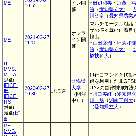
2021-02-27
ME
イン開
○
田辺和美
・
近藤 
10:55
催
絵
（
愛知県立大
）・
川智章
（
愛知県農業
マルチモーダル対話
ザの振る舞いに着目
オンラ
検出
2021-02-27
イン開
ME
11:10
○
山田麻瑚
・
坪倉和
催
絵
（
愛知県立大
）・
橋技科大
）
HI
,
MMS
,
ME
,
AIT
飛行コマンドと移動
(共催)
北海道
係を利用した非GPS
IEICE-
大学
UAVの自律制御方法
2020-02-27
IE
,
北海道
10:30
（開催
○
川口美紅
（
愛知県
IEICE-
中止）
川 勲
（
湘南工科大
ITS
（
愛知県立大
）
(共催)
(連催)
[詳
細]
ME
,
MMS
,