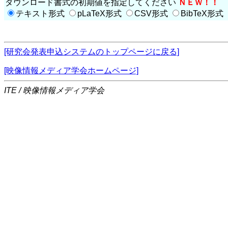
ダウンロード書式の初期値を指定してください
ＮＥＷ！！
テキスト形式
pLaTeX形式
CSV形式
BibTeX形式
[研究会発表申込システムのトップページに戻る]
[映像情報メディア学会ホームページ]
ITE / 映像情報メディア学会