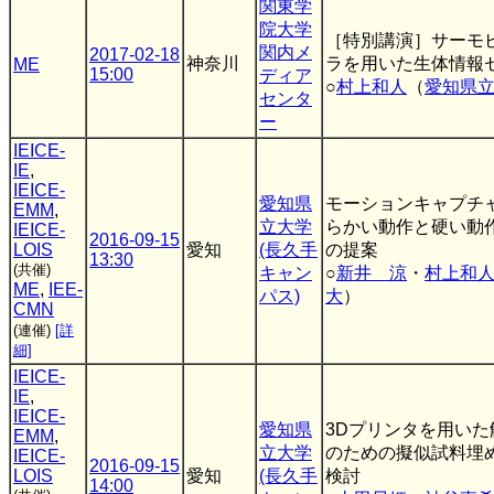
関東学
院大学
［特別講演］サーモ
関内メ
2017-02-18
神奈川
ラを用いた生体情報
ME
15:00
ディア
○
村上和人
（
愛知県
センタ
ー
IEICE-
IE
,
IEICE-
愛知県
モーションキャプチ
EMM
,
立大学
らかい動作と硬い動
IEICE-
2016-09-15
LOIS
愛知
(長久手
の提案
13:30
(共催)
キャン
○
新井 涼
・
村上和
ME
,
IEE-
パス)
大
）
CMN
(連催)
[詳
細]
IEICE-
IE
,
IEICE-
愛知県
3Dプリンタを用いた
EMM
,
立大学
のための擬似試料埋
IEICE-
2016-09-15
LOIS
愛知
(長久手
検討
14:00