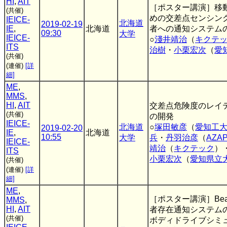
HI
,
AIT
［ポスター講演］移
(共催)
めの交差点センシン
IEICE-
北海道
2019-02-19
IE
,
北海道
者への通知システム
09:30
大学
IEICE-
○
淺井靖治
（
キクテ
ITS
治樹
・
小栗宏次
（
愛
(共催)
(連催)
[詳
細]
ME
,
MMS
,
HI
,
AIT
交差点危険度のレイ
(共催)
の開発
IEICE-
北海道
○
塚田敏彦
（
愛知工
2019-02-20
IE
,
北海道
10:55
大学
兵
・
丹羽治彦
（
AZA
IEICE-
靖治
（
キクテック
）
ITS
小栗宏次
（
愛知県立
(共催)
(連催)
[詳
細]
ME
,
［ポスター講演］Bea
MMS
,
HI
,
AIT
者存在通知システム
(共催)
ボディドライブシミ