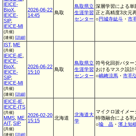
IEICE-
鳥取県立
深層学習による単
BioX
,
2026-06-22
鳥取
生涯学習
正と高精度3次元
IEICE-
14:45
センター
○
円城寺紘斗
・
市
SIP
,
IEICE-MI
(共催)
(連催)
[詳細]
IST
,
ME
(共催)
IEICE-IE
,
IEICE-
鳥取県立
符号化回折パター
BioX
,
2026-06-22
鳥取
生涯学習
おけるマスク設計
IEICE-
15:10
センター
○
嶋﨑涼馬
・
市毛
SIP
,
IEICE-MI
(共催)
(連催)
[詳細]
IEICE-IE
,
IEICE-ITS
マイクロ波イメー
(共催)
北海道大
2026-02-20
MMS
,
ME
,
北海道
特徴融合による乳
15:15
学
AIT
,
SIP
○
喩 晶
・
濱上知
(共催)
(連催)
[詳細]