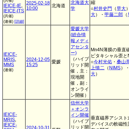
(共催)
北海道大
縮
2025-02-18
IEICE-IE
,
北海道
10:00
学
○
村井史門
（
早大
IEICE-ITS
大
）・
甲藤二郎
（
(共催)
(連催)
[詳細]
愛媛大学
(総合情
報メディ
アセンタ
Mn4N薄膜の垂
ー)
IEICE-
ピタキシャル歪と
（ハイブ
MRIS
,
2024-12-05
愛媛
○
今村光佑
・
桑山
MMS
15:25
リッド開
上慎二
（
NIMS
）
(連催)
催，主：
大
）
現地開
催，副：
オンライ
ン開催）
信州大学
＋オンラ
IEICE-
イン開催
垂直磁界アシスト
MRIS
,
（ハイブ
デバイスの軟磁性
IEICE-
リッド開
2024-10-31