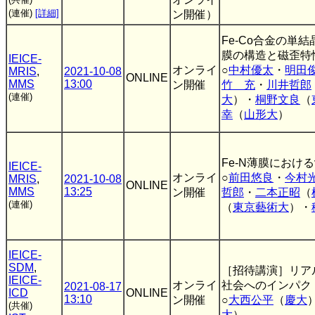
(連催)
[詳細]
ン開催）
Fe-Co合金の単
膜の構造と磁歪特
IEICE-
オンライ
○
中村優太
・
明田
MRIS
,
2021-10-08
ONLINE
MMS
13:00
ン開催
竹 充
・
川井哲郎
(連催)
大
）・
桐野文良
（
幸
（
山形大
）
Fe-N薄膜におけ
IEICE-
オンライ
○
前田悠良
・
今村
MRIS
,
2021-10-08
ONLINE
MMS
13:25
ン開催
哲郎
・
二本正昭
（
(連催)
（
東京藝術大
）・
IEICE-
SDM
,
［招待講演］リア
IEICE-
オンライ
社会へのインパク
2021-08-17
ICD
ONLINE
13:10
ン開催
○
大西公平
（
慶大
(共催)
大
）