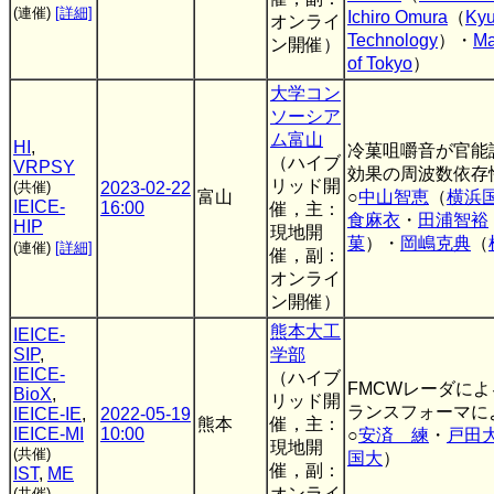
(連催)
[詳細]
Ichiro Omura
（
Kyu
オンライ
Technology
）・
Ma
ン開催）
of Tokyo
）
大学コン
ソーシア
ム富山
HI
,
冷菓咀嚼音が官能
（ハイブ
VRPSY
効果の周波数依存
リッド開
(共催)
2023-02-22
富山
○
中山智恵
（
横浜
IEICE-
16:00
催，主：
食麻衣
・
田浦智裕
HIP
現地開
菓
）・
岡嶋克典
（
(連催)
[詳細]
催，副：
オンライ
ン開催）
熊本大工
IEICE-
SIP
,
学部
IEICE-
（ハイブ
FMCWレーダに
BioX
,
リッド開
ランスフォーマに
IEICE-IE
,
2022-05-19
熊本
催，主：
IEICE-MI
10:00
○
安済 練
・
戸田
現地開
(共催)
国大
）
催，副：
IST
,
ME
オンライ
(共催)