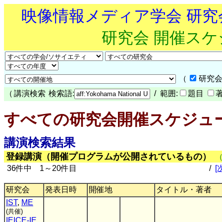
映像情報メディア学会 研
研究会 開催ス
（
研究会
（
講演検索
検索語:
/ 範囲:
題目
すべての研究会開催スケジュ
講演検索結果
登録講演（開催プログラムが公開されているもの）
36件中 1～20件目
/
[
研究会
発表日時
開催地
タイトル・著者
IST
,
ME
(共催)
IEICE-IE
,