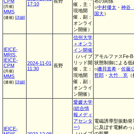
CPM
長野
布の関係
17:10
催，主：
(共催)
○
中村優太
・
神谷
現地開
MMS
国大
）
催，副：
(連催)
[詳細]
オンライ
ン開催）
信州大学
＋オンラ
IEICE-
イン開催
MRIS
,
（ハイブ
アモルファスFe-
IEICE-
リッド開
状態制御による低
2024-11-01
CPM
長野
11:30
催，主：
○
磯貝直希
・
佐藤
(共催)
現地開
哲郎
・
大竹 充
（
MMS
催，副：
(連催)
[詳細]
オンライ
ン開催）
愛媛大学
(総合情
報メディ
アセンタ
電磁誘導型振動発
ー)
に及ぼす電解めっき
IEICE-
（ハイブ
の影響