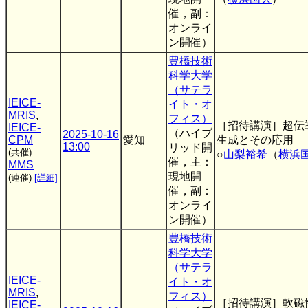
催，副：
オンライ
ン開催）
豊橋技術
科学大学
（サテラ
IEICE-
イト・オ
MRIS
,
フィス）
［招待講演］超伝
IEICE-
（ハイブ
2025-10-16
CPM
愛知
生成とその応用
13:00
リッド開
(共催)
○
山梨裕希
（
横浜
催，主：
MMS
現地開
(連催)
[詳細]
催，副：
オンライ
ン開催）
豊橋技術
科学大学
（サテラ
IEICE-
イト・オ
MRIS
,
フィス）
［招待講演］軟磁
IEICE-