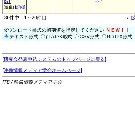
IST
(連催)
[詳細]
36件中 1～20件目
/
[
ダウンロード書式の初期値を指定してください
ＮＥＷ！！
テキスト形式
pLaTeX形式
CSV形式
BibTeX形式
[研究会発表申込システムのトップページに戻る]
[映像情報メディア学会ホームページ]
ITE / 映像情報メディア学会