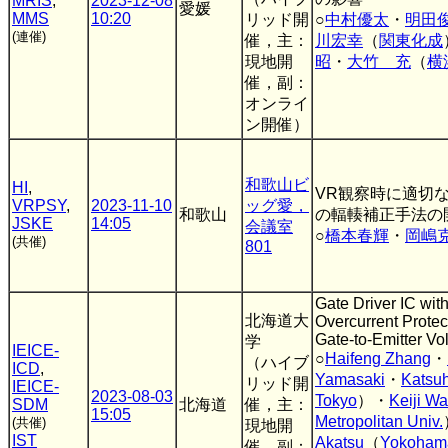
MRIS
,
2023-12-08
愛媛
MMS
10:20
リッド開
○
中村優太
・
明田
(連催)
催，主：
川宏幸
（
関東化成
現地開
昭
・
大竹 充
（
横
催，副：
オンライ
ン開催）
和歌山ビ
HI
,
VR観察時に適切
VRPSY
,
2023-11-10
ッグ愛，
和歌山
の輻輳補正手法の
JSKE
14:05
会議室
○
橋本春輝
・
岡嶋
(共催)
801
Gate Driver IC with
北海道大
Overcurrent Prote
Gate-to-Emitter Vo
学
IEICE-
○
Haifeng Zhang
・
（ハイブ
ICD
,
Yamasaki
・
Katsuh
リッド開
IEICE-
2023-08-03
Tokyo
）・
Keiji W
SDM
北海道
催，主：
15:05
Metropolitan Univ.
(共催)
現地開
IST
Akatsu
（
Yokohama
催，副：