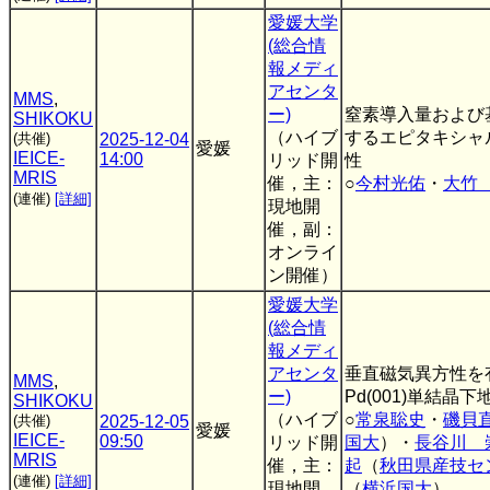
愛媛大学
(総合情
報メディ
アセンタ
MMS
,
ー)
窒素導入量および
SHIKOKU
（ハイブ
するエピタキシャ
(共催)
2025-12-04
愛媛
IEICE-
14:00
リッド開
性
MRIS
催，主：
○
今村光佑
・
大竹
(連催)
[詳細]
現地開
催，副：
オンライ
ン開催）
愛媛大学
(総合情
報メディ
アセンタ
垂直磁気異方性を有
MMS
,
ー)
Pd(001)単結晶
SHIKOKU
（ハイブ
○
常泉聡史
・
磯貝
(共催)
2025-12-05
愛媛
IEICE-
09:50
リッド開
国大
）・
長谷川 
MRIS
催，主：
起
（
秋田県産技セ
(連催)
[詳細]
現地開
（
横浜国大
）