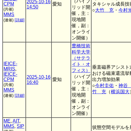
（ハイブ
2025-10-16
CPM
愛知
タキシャル成長技
14:50
リッド開
(共催)
○
大竹 充
・
今村
催，主：
MMS
現地開
(連催)
[詳細]
催，副：
オンライ
ン開催）
豊橋技術
科学大学
（サテラ
IEICE-
イト・オ
垂直磁界アシスト
MRIS
,
フィス）
おける磁束還流挙
IEICE-
（ハイブ
2025-10-16
CPM
愛知
出力増加効果
16:40
リッド開
(共催)
○
今村圭佑
・
神谷
催，主：
MMS
竹 充
（
横浜国大
現地開
(連催)
[詳細]
催，副：
オンライ
ン開催）
ME
,
AIT
,
MMS
,
SIP
状態空間モデルを