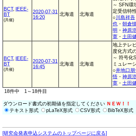
～ SFN
BCT
,
IEEE-
定受信特性
2020-07-31
北海道
北海道
BT
16:20
○
川島祥吾
(共催)
也
・
朝倉
明
・
神原
寛
・
土田
地上テレ
度化方式
～ 符号化
BCT
,
IEEE-
2020-07-31
BT
北海道
北海道
ミュレーシ
16:45
(共催)
○
井地口朋
悟
・
神原
寛
・
土田
18件中 1～18件目
ダウンロード書式の初期値を指定してください
ＮＥＷ！！
テキスト形式
pLaTeX形式
CSV形式
BibTeX形式
[研究会発表申込システムのトップページに戻る]