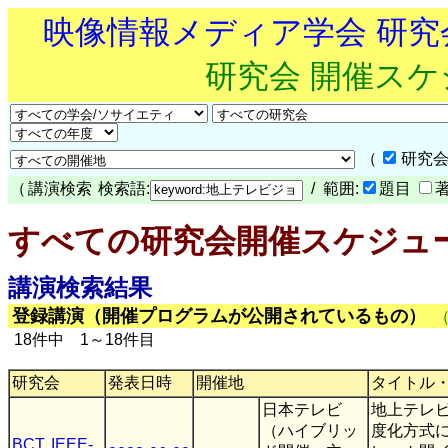
映像情報メディア学会 研
研究会 開催ス
（
研究会
（
講演検索
検索語:
/ 範囲:
題目
すべての研究会開催スケジュ
講演検索結果
登録講演（開催プログラムが公開されているもの）
18件中 1～18件目
研究会
発表日時
開催地
タイトル
日本テレビ
地上テレ
（ハイブリッ
度化方式
BCT
,
IEEE-