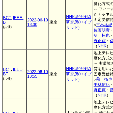
度化方式
～ フィー
たチャネ
NHK放送技術
BCT
,
IEEE-
固定受信特
2022-06-10
東京
研究所(ハイブ
BT
13:30
○
平林祐紀
(共催)
リッド)
佐藤明彦
蔀 拓也
野正寛
・
（
NHK
）
地上テレ
度化方式
～ 実環境
NHK放送技術
答を用いた
BCT
,
IEEE-
2022-06-10
BT
東京
研究所(ハイブ
固定受信特
13:55
(共催)
リッド)
○
蔀 拓也
平林佑紀
野正寛
・
（
NHK
）
地上テレ
度化方式
オンライン開
～ FFT