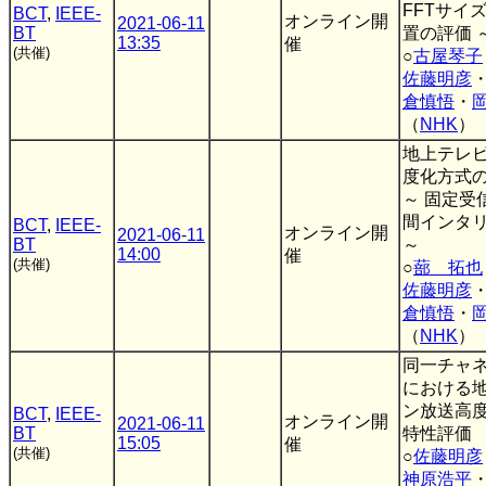
FFTサイ
BCT
,
IEEE-
オンライン開
2021-06-11
BT
置の評価 
13:35
催
(共催)
○
古屋琴子
佐藤明彦
倉慎悟
・
（
NHK
）
地上テレ
度化方式
～ 固定受
間インタ
BCT
,
IEEE-
オンライン開
2021-06-11
BT
～
14:00
催
(共催)
○
蔀 拓也
佐藤明彦
倉慎悟
・
（
NHK
）
同一チャ
における
ン放送高
BCT
,
IEEE-
オンライン開
2021-06-11
BT
特性評価
15:05
催
(共催)
○
佐藤明彦
神原浩平