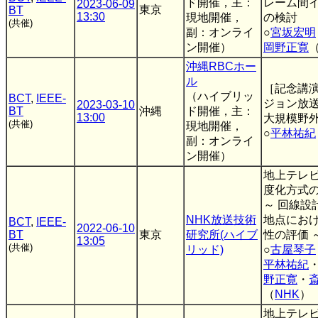
ド開催，主：
レーム間
2023-06-09
東京
BT
13:30
現地開催，
の検討
(共催)
副：オンライ
○
宮坂宏明
ン開催）
岡野正寛
沖縄RBCホー
ル
［記念講
（ハイブリッ
BCT
,
IEEE-
ジョン放
2023-03-10
BT
沖縄
ド開催，主：
13:00
大規模野
(共催)
現地開催，
○
平林祐紀
副：オンライ
ン開催）
地上テレ
度化方式
～ 回線設
NHK放送技術
地点にお
BCT
,
IEEE-
2022-06-10
BT
東京
研究所(ハイブ
性の評価 
13:05
(共催)
リッド)
○
古屋琴子
平林祐紀
野正寛
・
（
NHK
）
地上テレ