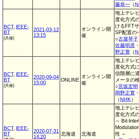
藤恭一
（
N
地上テレ
度化方式
けるFFT
BCT
,
IEEE-
オンライン開
2021-03-12
BT
SP配置の
13:15
催
(共催)
○
古屋琴子
佐藤明彦
野正寛
（
N
地上テレ
度化方式
信階層に
BCT
,
IEEE-
オンライン開
2020-09-04
BT
ONLINE
メータの
15:00
催
(共催)
○
宮坂宏明
岡野正寛
（
NHK
）
地上テレ
度化方式
～ Bit-Inte
Modulat
BCT
,
IEEE-
2020-07-31
BT
北海道
北海道
性 ～
14:20