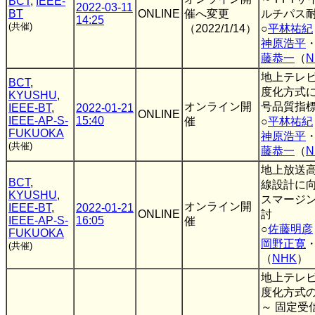
BCT
,
IEEE-
2022-03-11
BT
ONLINE
催へ変更
ルチパス耐
14:25
(共催)
（2022/1/14）
○
平林祐紀
神原浩平
藤恭一
（
N
地上テレ
BCT
,
度化方式
KYUSHU
,
オンライン開
号品質指
IEEE-BT
,
2022-01-21
ONLINE
IEEE-AP-S-
15:40
催
○
平林祐紀
FUKUOKA
神原浩平
(共催)
藤恭一
（
N
地上放送
BCT
,
線設計に
KYUSHU
,
スマージ
オンライン開
IEEE-BT
,
2022-01-21
ONLINE
討
IEEE-AP-S-
16:05
催
○
佐藤明彦
FUKUOKA
岡野正寛
(共催)
（
NHK
）
地上テレ
度化方式
～ 固定受