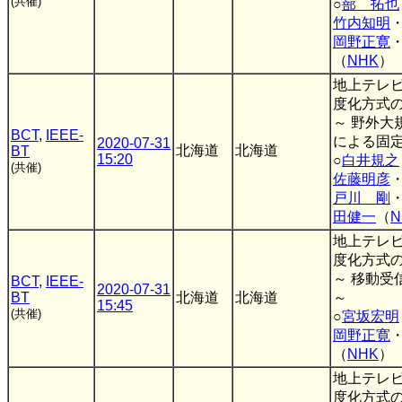
(共催)
○
蔀 拓也
竹内知明
岡野正寛
（
NHK
）
地上テレ
度化方式
～ 野外大
BCT
,
IEEE-
による固定
2020-07-31
北海道
北海道
BT
15:20
○
白井規之
(共催)
佐藤明彦
戸川 剛
田健一
（
N
地上テレ
度化方式
～ 移動受
BCT
,
IEEE-
2020-07-31
BT
北海道
北海道
～
15:45
(共催)
○
宮坂宏明
岡野正寛
（
NHK
）
地上テレ
度化方式