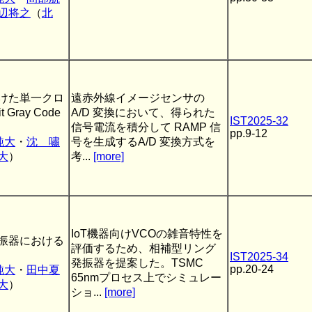
辺将之
（
北
けた単一クロ
遠赤外線イメージセンサの
Gray Code
A/D 変換において、得られた
IST2025-32
信号電流を積分して RAMP 信
pp.9-12
純大
・
沈 嘯
号を生成するA/D 変換方式を
大
）
考...
[more]
IoT機器向けVCOの雑音特性を
振器における
評価するため、相補型リング
IST2025-34
発振器を提案した。TSMC
pp.20-24
純大
・
田中夏
65nmプロセス上でシミュレー
大
）
ショ...
[more]