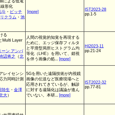
御による低電
高線形化
IST2023-28
拓斗
・
ピッチ
[more]
pp.1-5
スリクラム
・
池
ける
人間の視覚的知覚を再現する
ulti Layer
ために、エッジ保存フィルタ
HI2023-11
と平滑型局所ヒストグラム均
pp.21-24
スーン アンバ
等化（LHE）を用いて、錯視
池辺将之
（
北
を伴う画像の処...
[more]
アレイセンシ
5Gを用いた遠隔技術が内視鏡
応力同時計測
画像の伝送など医療現場へと
IST2022-32
応用されてきているが、触診
pp.77-81
田陸生
・
金澤
に対する遠隔化は議論が進ん
北大
）
でいない。本研...
[more]
センサ用連続サ