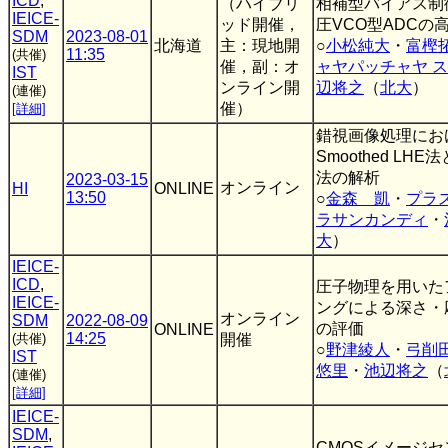
ICD
,
（ハイブリ
相補型バイアス制
IEICE-
ッド開催，
圧VCO型ADCの
SDM
2023-08-01
北海道
主：現地開
○
小松純大
・
富樫
11:35
(共催)
催，副：オ
ャヤパッチャヤ 
IST
ンライン開
辺将之
（
北大
）
(連催)
催）
[詳細]
錯視画像処理にお
Smoothed LHE法とM
法の解析
2023-03-15
オンライン
HI
ONLINE
13:50
○
金森 凱
・
プラ
ラサンカンディ
・
大
）
IEICE-
ICD
,
圧子物理を用いた
IEICE-
ングによる深さ・
オンライン
SDM
2022-08-09
の評価
ONLINE
14:25
(共催)
開催
○
野津綾人
・
弓削
IST
悠里
・
池辺将之
（
(連催)
[詳細]
IEICE-
SDM
,
CMOSイメージ