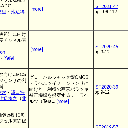
ADC
IST2021-47
[more]
pp.109-112
悠里
・
池辺将
像処理に向け
度チャネル表
IST2020-45
[more]
pp.9-12
oon
・
Yafei
タ向けCMOS
グローバルシャッタ型CMOS
ジセンサの利
テラヘルツイメージセンサに
構
IST2020-39
向けた，利得の画素バラツキ
pp.9-12
佑次
・
澤口浩
補正機構を提案する．テラヘ
池辺将之
（
北
ルツ（Tera...
[more]
画像診断に向
クセル関節破
IST2019-57