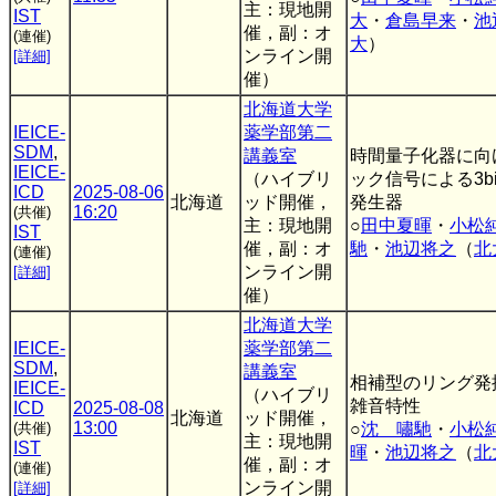
主：現地開
IST
大
・
倉島早来
・
池
催，副：オ
(連催)
大
）
ンライン開
[詳細]
催）
北海道大学
IEICE-
薬学部第二
SDM
,
講義室
時間量子化器に向
IEICE-
（ハイブリ
ック信号による3bit 
ICD
2025-08-06
北海道
ッド開催，
発生器
16:20
(共催)
主：現地開
○
田中夏暉
・
小松
IST
催，副：オ
馳
・
池辺将之
（
北
(連催)
ンライン開
[詳細]
催）
北海道大学
IEICE-
薬学部第二
SDM
,
講義室
相補型のリング発
IEICE-
（ハイブリ
雑音特性
ICD
2025-08-08
北海道
ッド開催，
13:00
(共催)
○
沈 嘯馳
・
小松
主：現地開
IST
暉
・
池辺将之
（
北
催，副：オ
(連催)
ンライン開
[詳細]