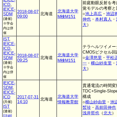
前庭動眼反射を考
ICD
,
覚モデルの考察と
IEICE-
北海道大学
2018-08-07
北海道
○
池上高広
・
池辺
SDM
09:00
M棟M151
(連催)
伸也
・
本村真人
・
※学会
大
）
内は併
催
IST
,
IEICE-
テラヘルツイメー
ICD
,
CMOSピクセル
IEICE-
北海道大学
2018-08-07
北海道
○
金澤悠里
・
平松
SDM
09:25
M棟M151
(連催)
一
・
横山紗友里
・
※学会
大
）
内は併
催
IEICE-
貫通電流の時間変
SDM
,
TDC+Single-Sl
IEICE-
北海道大学
構成
ICD
2017-07-31
北海道
14:10
(共催)
情報教育館
○
横山紗由里
・
池
IST
晳珍
・
高前田伸也
(連催)
浅井哲也
（
北大
）
[詳細]