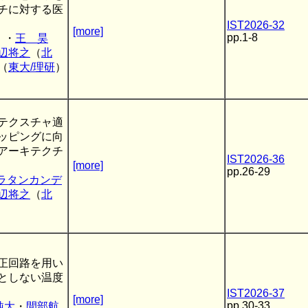
チに対する医
IST2026-32
[more]
pp.1-8
）・
王 昊
辺将之
（
北
（
東大/理研
）
テクスチャ適
ッピングに向
アーキテクチ
IST2026-36
[more]
pp.26-29
ラタンカンデ
辺将之
（
北
正回路を用い
としない温度
IST2026-37
[more]
pp.30-33
純大
・
間部航