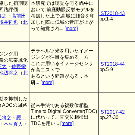
慮した初期聴
本研究では聴覚を司る蝸牛に
回路評価
おいて,前庭動眼反射モデルを
IST2018-43
将之
・
高前田
考慮した上で,高域に雑音を印
pp.1-4
浅井哲也
（
北
加した際に低域の音圧が上が
って知覚され...
[more]
テラヘルツ光を用いたイメー
ジング用
ジングが注目を集める一方，
回路の広帯域化
これに用いるイメージセンサ
IST2018-44
正太
・
佐野栄
pp.5-9
が高コストで
池辺将之
（
北
あるという問題がある．本
研...
[more]
動を抑制した
ope ADCの回路
従来手法である複数位相型
Time to Digital Converter(TDC)
IST2017-42
に代わって、直交位相検出
pp.27-30
辺将之
・
羅
TDCを用い...
[more]
・
本村真人
・