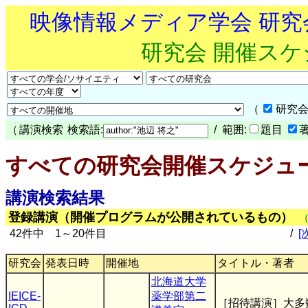
映像情報メディア学会 研
研究会 開催ス
（
研究会
（
講演検索
検索語:
/ 範囲:
題目
すべての研究会開催スケジュ
講演検索結果
登録講演（開催プログラムが公開されているもの）
42件中 1～20件目
/
[
研究会
発表日時
開催地
タイトル・著者
北海道大学
IEICE-
薬学部第二
［招待講演］大多