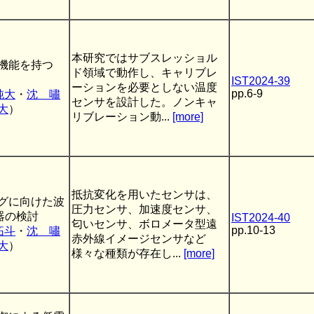
本研究ではサブスレッショル
機能を持つ
ド領域で動作し、キャリブレ
IST2024-39
ーションを必要としない温度
pp.6-9
純大
・
沈 嘯
センサを設計した。ノンキャ
大
）
リブレーション動...
[more]
抵抗変化を用いたセンサは、
グに向けた波
圧力センサ、加速度センサ、
器の検討
IST2024-40
匂いセンサ、ボロメータ型遠
pp.10-13
拓斗
・
沈 嘯
赤外線イメージセンサなど
大
）
様々な種類が存在し...
[more]