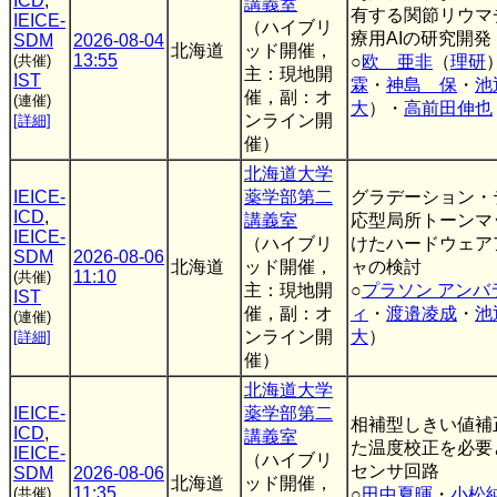
ICD
,
講義室
有する関節リウマ
IEICE-
（ハイブリ
療用AIの研究開発
SDM
2026-08-04
北海道
ッド開催，
13:55
(共催)
○
欧 亜非
（
理研
主：現地開
IST
霖
・
神島 保
・
池
催，副：オ
(連催)
大
）・
高前田伸也
ンライン開
[詳細]
催）
北海道大学
IEICE-
薬学部第二
グラデーション・
ICD
,
講義室
応型局所トーンマ
IEICE-
（ハイブリ
けたハードウェア
SDM
2026-08-06
北海道
ッド開催，
ャの検討
11:10
(共催)
主：現地開
○
プラソン アンバ
IST
催，副：オ
ィ
・
渡邉凌成
・
池
(連催)
ンライン開
大
）
[詳細]
催）
北海道大学
IEICE-
薬学部第二
相補型しきい値補
ICD
,
講義室
た温度校正を必要
IEICE-
（ハイブリ
センサ回路
SDM
2026-08-06
北海道
ッド開催，
11:35
(共催)
○
田中夏暉
・
小松