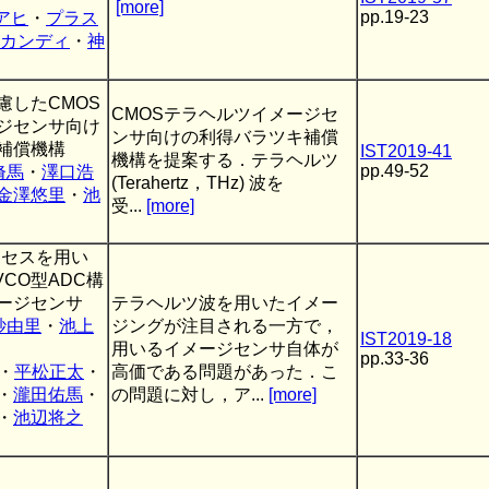
[more]
pp.19-23
アヒ
・
プラス
ンカンディ
・
神
慮したCMOS
CMOSテラヘルツイメージセ
ジセンサ向け
ンサ向けの利得バラツキ補償
補償機構
IST2019-41
機構を提案する．テラヘルツ
pp.49-52
脩馬
・
澤口浩
(Terahertz，THz) 波を
金澤悠里
・
池
受...
[more]
プロセスを用い
VCO型ADC構
ージセンサ
テラヘルツ波を用いたイメー
紗由里
・
池上
ジングが注目される一方で，
IST2019-18
用いるイメージセンサ自体が
pp.33-36
・
平松正太
・
高価である問題があった．こ
・
瀧田佑馬
・
の問題に対し，ア...
[more]
・
池辺将之