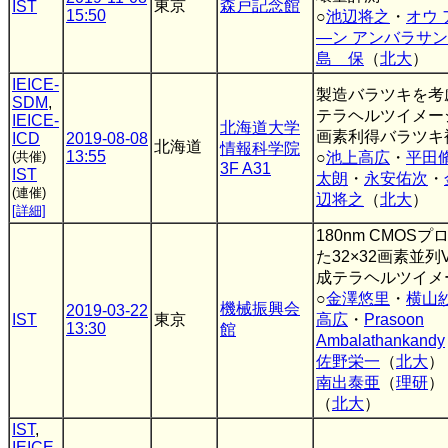
東京
森戸記念館
IST
15:50
○
池辺将之
・
オウ 
―ン アンバラサ
島 保
（
北大
）
IEICE-
製造バラツキを考
SDM
,
テラヘルツイメー
IEICE-
北海道大学
画素利得バラツキ
ICD
2019-08-08
北海道
情報科学院
13:55
(共催)
○
池上高広
・
平田
3F A31
IST
太朗
・
永安佑次
・
(連催)
辺将之
（
北大
）
[詳細]
180nm CMOS
た32×32画素並列
成テラヘルツイメ
○
金澤悠里
・
横山
機械振興会
2019-03-22
IST
東京
高広
・
Prasoon
13:30
館
Ambalathankandy
佐野栄一
（
北大
）
南出泰亜
（
理研
）
（
北大
）
IST
,
IEICE-