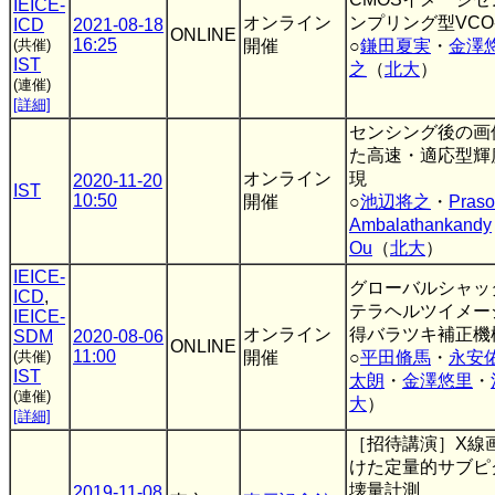
IEICE-
オンライン
ンプリング型VCO-
ICD
2021-08-18
ONLINE
16:25
(共催)
開催
○
鎌田夏実
・
金澤
IST
之
（
北大
）
(連催)
[詳細]
センシング後の画
た高速・適応型輝
オンライン
現
2020-11-20
IST
10:50
開催
○
池辺将之
・
Pras
Ambalathankandy
Ou
（
北大
）
IEICE-
グローバルシャッ
ICD
,
テラヘルツイメー
IEICE-
オンライン
得バラツキ補正機
SDM
2020-08-06
ONLINE
11:00
(共催)
開催
○
平田脩馬
・
永安
IST
太朗
・
金澤悠里
・
(連催)
大
）
[詳細]
［招待講演］X線
けた定量的サブピ
壊量計測
2019-11-08