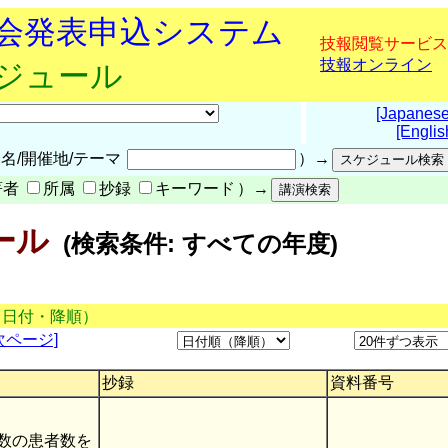
究会発表申込システム
技報閲覧サービス
技報オンライン
ケジュール
[Japanese
[Englis
名/開催地/テーマ
）→
著者
所属
抄録
キーワード
）→
ール
(検索条件: すべての年度)
（日付・降順）
次ページ]
抄録
資料番号
数の患者数を