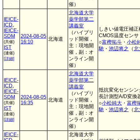
催）
北海道大学
IEICE-
薬学部第二
ICD
,
講義室
しきい値電圧補正
IEICE-
（ハイブリ
CMOS温度センサ
SDM
2024-08-05
北海道
ッド開催，
16:10
(共催)
○
富樫拓斗
・
小松
主：現地開
IST
馳
・
池辺将之
（
北
催，副：オ
(連催)
ンライン開
[詳細]
催）
北海道大学
IEICE-
薬学部第二
ICD
,
講義室
抵抗変化センシン
IEICE-
（ハイブリ
長計測型A/D変換
SDM
2024-08-05
北海道
ッド開催，
16:35
(共催)
○
小松純大
・
富樫
主：現地開
IST
馳
・
池辺将之
（
北
催，副：オ
(連催)
ンライン開
[詳細]
催）
IEICE-
北海道大学