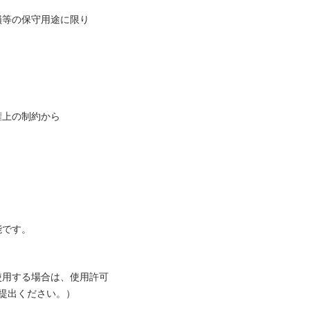
損等の保守用途に限り
権上の制約から
能です。
使用する場合は、使用許可
提出ください。）