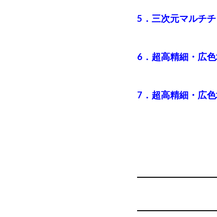
5．三次元マルチ
6．超高精細・広色
7．超高精細・広