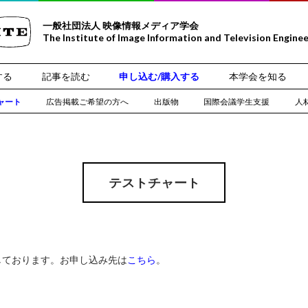
一般社団法人 映像情報メディア学会
The Institute of Image Information and Television Engine
する
記事を読む
申し込む/購入する
本学会を知る
ャート
広告掲載ご希望の方へ
出版物
国際会議学生支援
人
テストチャート
しております。お申し込み先は
こちら
。