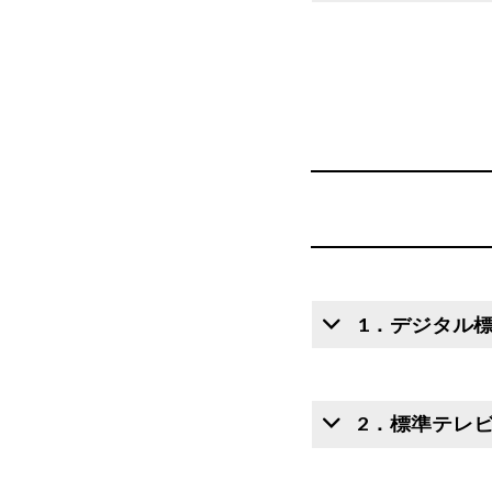
1．デジタル標
2．標準テレ