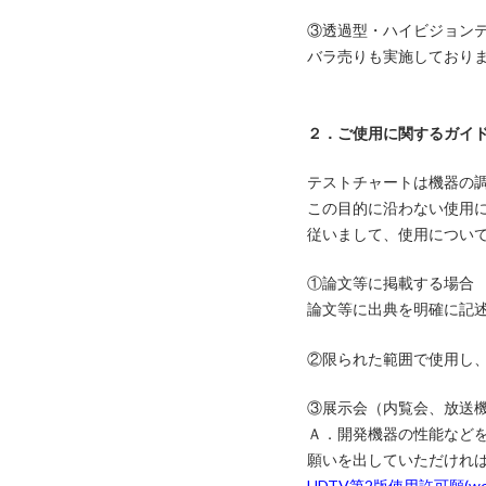
③透過型・ハイビジョン
バラ売りも実施しており
２．ご使用に関するガイ
テストチャートは機器の
この目的に沿わない使用
従いまして、使用につい
①論文等に掲載する場合
論文等に出典を明確に記
②限られた範囲で使用し
③展示会（内覧会、放送
Ａ．開発機器の性能など
願いを出していただけれ
HDTV第2版使用許可願(wo