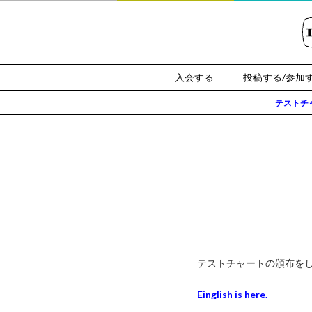
入会する
投稿する/参加
テストチ
テストチャートの頒布を
Einglish is here.