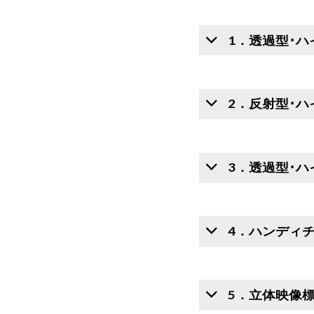
1．透過型･ハ
2．反射型･ハ
3．透過型･ハ
4．ハンディ
5．立体映像