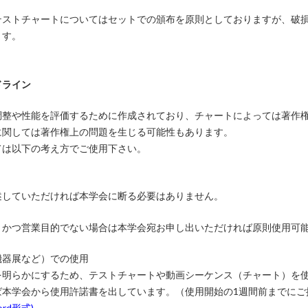
テストチャートについてはセットでの頒布を原則としておりますが、破
ます。
ドライン
調整や性能を評価するために作成されており、チャートによっては著作
に関しては著作権上の問題を生じる可能性もあります。
ては以下の考え方でご使用下さい。
述していただければ本学会に断る必要はありません。
、かつ営業目的でない場合は本学会宛お申し出いただければ原則使用可
機器展など）での使用
を明らかにするため、テストチャートや動画シーケンス（チャート）を
ば本学会から使用許諾書を出しています。（使用開始の1週間前までにご
rd形式)