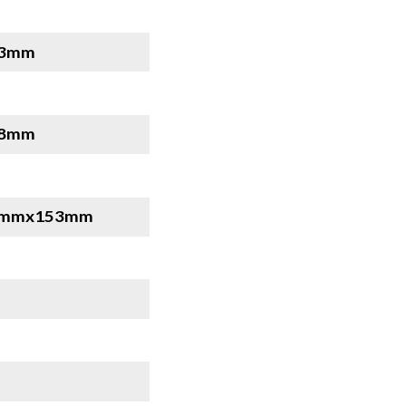
3mm
8mm
mx153mm