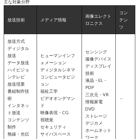
主な対象分野
コン
画像エレクト
放送技術
メディア情報
テン
ロニクス
ツ
放送方式
ディジタル
センシング
放送
ヒューマンインフ
撮像デバイス
データ放送
ォメーション
ディスプレイ
ハイビジョ
ディジタルシネマ
技術
ンテレビ
コンピュータビジ
液晶・EL・
放送現業
ョン
PDP
番組制作技
福祉工学
三次元・VR
術
ビデオオンデマン
－
情報家電
インタネッ
ド
DVD
ト放送
映像表現・CG
ストレージ
コンテンツ
視聴覚
デジカメ
制作
セキュリティ
ホームネット
無線・光伝
サイバスペース
ワーク