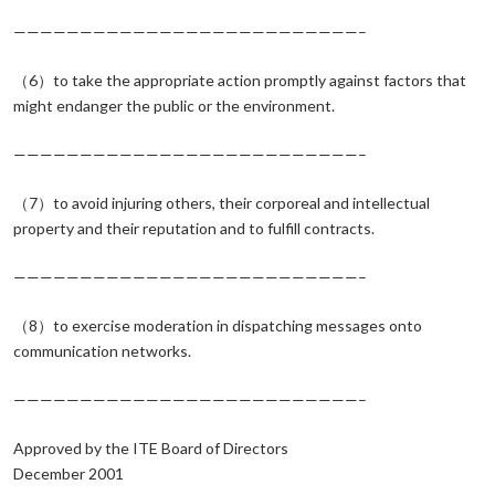
——————————————————————————–
（6）to take the appropriate action promptly against factors that
might endanger the public or the environment.
——————————————————————————–
（7）to avoid injuring others, their corporeal and intellectual
property and their reputation and to fulfill contracts.
——————————————————————————–
（8）to exercise moderation in dispatching messages onto
communication networks.
——————————————————————————–
Approved by the ITE Board of Directors
December 2001