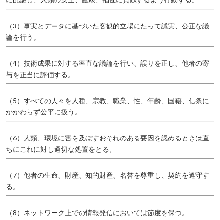
（3）事実とデータに基づいた客観的立場にたって誠実、公正な議
論を行う。
（4）技術成果に対する率直な議論を行い、誤りを正し、他者の寄
与を正当に評価する。
（5）すべての人々を人種、宗教、職業、性、年齢、国籍、信条に
かかわらず公平に扱う。
（6）人類、環境に害を及ぼすおそれのある要因を認めるときは直
ちにこれに対し適切な処置をとる。
（7）他者の生命、財産、知的財産、名誉を尊重し、契約を遵守す
る。
（8）ネットワーク上での情報発信においては節度を保つ。