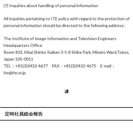
(7) Inquiries about handling of personal information
All inquiries pertaining to ITE policy with regard to the protection of
personal information should be directed to the following address:
The Institute of Image Information and Television Engineers
Headquarters Office
Room 403, Kikai Shinko Kaikan 3-5-8 Shiba Park, Minato Ward,Tokyo,
Japan 105-0011
TEL：+81(3)3432-4677 FAX：+81(3)3432-4675 E-mail：
ite@ite.or.jp
定時社員総会報告