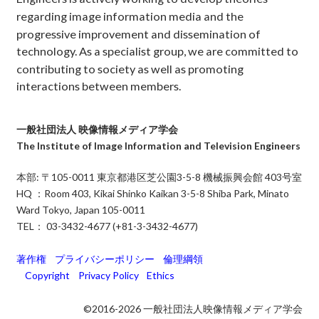
regarding image information media and the
progressive improvement and dissemination of
technology. As a specialist group, we are committed to
contributing to society as well as promoting
interactions between members.
一般社団法人 映像情報メディア学会
The Institute of Image Information and Television Engineers
本部: 〒105-0011 東京都港区芝公園3-5-8 機械振興会館 403号室
HQ ：Room 403, Kikai Shinko Kaikan 3-5-8 Shiba Park, Minato
Ward Tokyo, Japan 105-0011
TEL： 03-3432-4677 (+81-3-3432-4677)
著作権
プライバシーポリシー
倫理綱領
Copyright
Privacy Policy
Ethics
©2016-2026 一般社団法人映像情報メディア学会