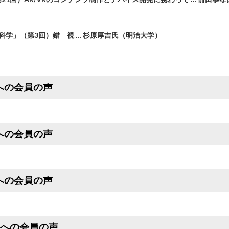
科学」（第3回）錯 視 … 杉原厚吉氏（明治大学）
号への会員の声
号への会員の声
号への会員の声
月号への会員の声