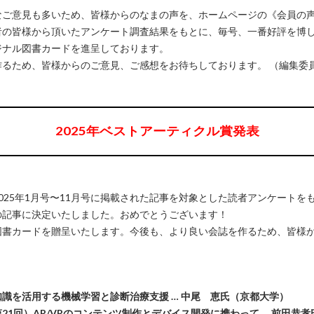
なご意見も多いため、皆様からのなまの声を、ホームページの《会員の
者の皆様から頂いたアンケート調査結果をもとに、毎号、一番好評を博
ジナル図書カードを進呈しております。
作るため、皆様からのご意見、ご感想をお待ちしております。 （編集委
2025年ベストアーティクル賞発表
025年1月号〜11月号に掲載された記事を対象とした読者アンケートをも
の記事に決定いたしました。おめでとうございます！
図書カードを贈呈いたします。今後も、より良い会誌を作るため、皆様
識を活用する機械学習と診断治療支援 … 中尾 恵氏（京都大学）
1回）AR/VRのコンテンツ制作とデバイス開発に携わって … 前田恭孝