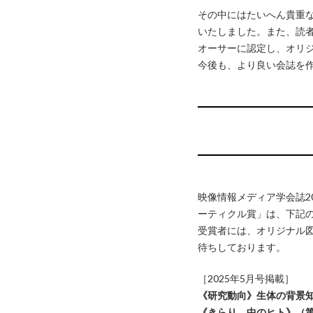
その中にはたいへん貴重
いたしました。また、読
オーサーに認定し、オリ
今後も、より良い会誌を
映像情報メディア学会誌2
ーティクル賞」は、下記
受賞者には、オリジナル
待ちしております。
［2025年5月号掲載］
《研究動向》生体の背景知
《きらり。中のヒト》（第2