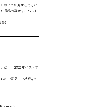
声》欄にて紹介することに
した原稿の著者を、ベスト
員会）
とに、「2025年ベストア
からのご意見、ご感想をお
氏（NHK）