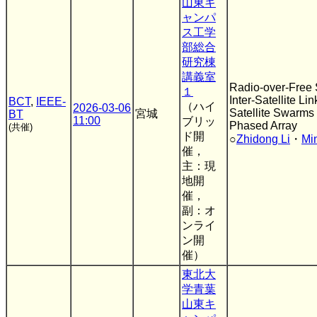
山東キ
ャンパ
ス工学
部総合
研究棟
講義室
Radio-over-Free
１
Inter-Satellite Li
BCT
,
IEEE-
（ハイ
2026-03-06
Satellite Swarms 
宮城
BT
11:00
ブリッ
Phased Array
(共催)
ド開
○
Zhidong Li
・
Mi
催，
主：現
地開
催，
副：オ
ンライ
ン開
催）
東北大
学青葉
山東キ