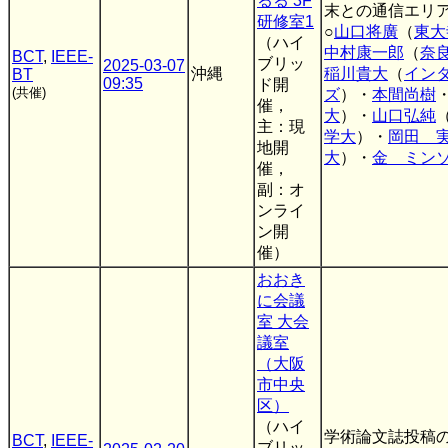
るる 3F
末との通信エリ
研修室1
○
山口将廣
（
東大
（ハイ
中村康一郎
（
奈
BCT
,
IEEE-
ブリッ
2025-03-07
沖縄
稲川貴大
（
イン
BT
09:35
ド開
(共催)
ズ
）・
本間尚樹
催，
大
）・
山口弘純
主：現
学大
）・
岡田 
地開
大
）・
金 ミン
催，
副：オ
ンライ
ン開
催）
おおき
に会議
室 大会
議室
（大阪
市中央
区）
（ハイ
学術論文誌投稿の
BCT
,
IEEE-
ブリッ