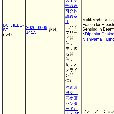
ス工学
部総合
研究棟
講義室
Multi-Modal Visi
１
Fusion for Proac
BCT
,
IEEE-
（ハイ
2026-03-06
Sensing in Beam
宮城
BT
14:15
ブリッ
○
Dipanita Chakra
(共催)
ド開
Nishiyama
・
Min
催，
主：現
地開
催，
副：オ
ンライ
ン開
催）
沖縄県
男女共
同参画
センタ
ーてぃ
フォーメーショ