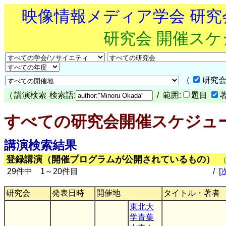
映像情報メディア学会 研
研究会 開催ス
（
研究会
（
講演検索
検索語:
/ 範囲:
題目
すべての研究会開催スケジュ
講演検索結果
登録講演（開催プログラムが公開されているもの）
29件中 1～20件目
/
[
研究会
発表日時
開催地
タイトル・著者
東北大
学青葉