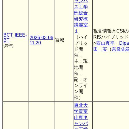
ャンパ
ス工学
部総合
研究棟
講義室
１
視覚情報とCSI
BCT
,
IEEE-
（ハイ
RISハイブリッ
2026-03-06
宮城
BT
11:20
ブリッ
○
西山真平
・
Dipa
(共催)
ド開
田 実
（
奈良先
催，
主：現
地開
催，
副：オ
ンライ
ン開
催）
東北大
学青葉
山東キ
ャンパ