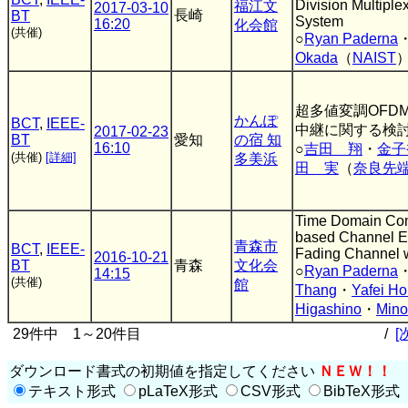
Division Multiplex
福江文
2017-03-10
長崎
BT
System
16:20
化会館
(共催)
○
Ryan Paderna
Okada
（
NAIST
超多値変調OFD
かんぽ
BCT
,
IEEE-
中継に関する検
2017-02-23
BT
愛知
の宿 知
16:10
○
吉田 翔
・
金子
(共催)
[詳細]
多美浜
田 実
（
奈良先
Time Domain Co
based Channel Es
青森市
BCT
,
IEEE-
Fading Channel w
2016-10-21
BT
青森
文化会
○
Ryan Paderna
14:15
(共催)
館
Thang
・
Yafei H
Higashino
・
Mino
29件中 1～20件目
/
[
ダウンロード書式の初期値を指定してください
ＮＥＷ！！
テキスト形式
pLaTeX形式
CSV形式
BibTeX形式