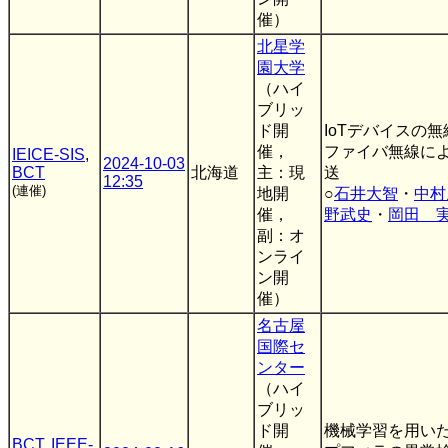
催）
北星学
園大学
（ハイ
ブリッ
ド開
IoTデバイスの
催，
ファイバ無線による
IEICE-SIS
,
2024-10-03
BCT
北海道
主：現
送
12:35
(連催)
地開
○
石井大智
・
中村
催，
野武史
・
岡田 
副：オ
ンライ
ン開
催）
名古屋
国際セ
ンター
（ハイ
ブリッ
ド開
機械学習を用い
BCT
,
IEEE-