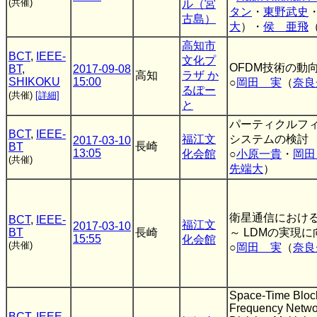
(共催)
ル（宮
タン
・
東野武史
古島）
大
）・
侯 亜飛
高知市
BCT
,
IEEE-
文化プ
OFDM技術の動
BT
,
2017-09-08
高知
ラザ か
SHIKOKU
15:00
○
岡田 実
（
奈良
るぽー
(共催)
[詳細]
と
パーティクルフ
BCT
,
IEEE-
福江文
システムの検討
2017-03-10
長崎
BT
13:05
化会館
○
小原一貴
・
岡田
(共催)
先端大
）
衛星通信におけ
BCT
,
IEEE-
福江文
2017-03-10
BT
長崎
～ LDMの実現に
15:55
化会館
(共催)
○
岡田 実
（
奈良
Space-Time Block
Frequency Networ
BCT
,
IEEE-