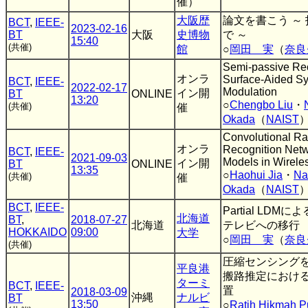
催）
大阪歴
論文を書こう ～
BCT
,
IEEE-
2023-02-16
BT
大阪
史博物
で ～
15:40
(共催)
館
○
岡田 実
（
奈良
Semi-passive Reco
オンラ
Surface-Aided Sy
BCT
,
IEEE-
2022-02-17
Modulation
イン開
BT
ONLINE
13:20
○
Chengbo Liu
・
(共催)
催
Okada
（
NAIST
Convolutional Ra
オンラ
Recognition Netw
BCT
,
IEEE-
2021-09-03
Models in Wirele
イン開
BT
ONLINE
13:35
○
Haohui Jia
・
Na
(共催)
催
Okada
（
NAIST
BCT
,
IEEE-
Partial LD
北海道
BT
,
2018-07-27
北海道
テレビへの移行
HOKKAIDO
09:00
大学
○
岡田 実
（
奈良
(共催)
圧縮センシングを用
平良港
搬路推定におけ
ターミ
BCT
,
IEEE-
置
2018-03-09
沖縄
ナルビ
BT
13:50
○
Ratih Hikmah P