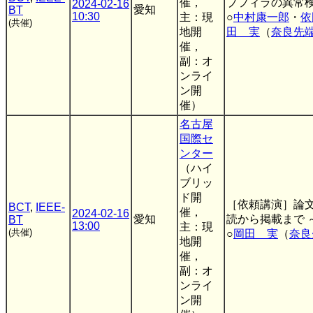
催，
プフィラの異常
2024-02-16
愛知
BT
10:30
主：現
○
中村康一郎
・
依
(共催)
地開
田 実
（
奈良先
催，
副：オ
ンライ
ン開
催）
名古屋
国際セ
ンター
（ハイ
ブリッ
ド開
［依頼講演］論文
BCT
,
IEEE-
催，
2024-02-16
愛知
読から掲載まで 
BT
13:00
主：現
(共催)
○
岡田 実
（
奈良
地開
催，
副：オ
ンライ
ン開