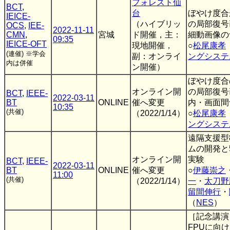
フォレスト仙
BCT
,
台
ぼやけ度合
IEICE-
（ハイブリッ
の局部復号
OCS
,
IEE-
2022-11-11
CMN
,
宮城
ド開催，主：
細動画像の
09:35
IEICE-OFT
現地開催，
○
松尾康孝
(連催)
※学会
副：オンライ
ングシステ
内は併催
ン開催）
ぼやけ度合
オンライン開
の局部復号
BCT
,
IEEE-
2022-03-11
BT
ONLINE
催へ変更
内・画面間
10:35
(共催)
（2022/1/14）
○
松尾康孝
ングシステ
遠隔支援型
ムの開発と
オンライン開
実験
BCT
,
IEEE-
2022-03-11
BT
ONLINE
催へ変更
○
伊藤崇之
11:00
(共催)
（2022/1/14）
一
・
太刀野
留間伸行
・
（
NES
）
［記念講演
FPUに向