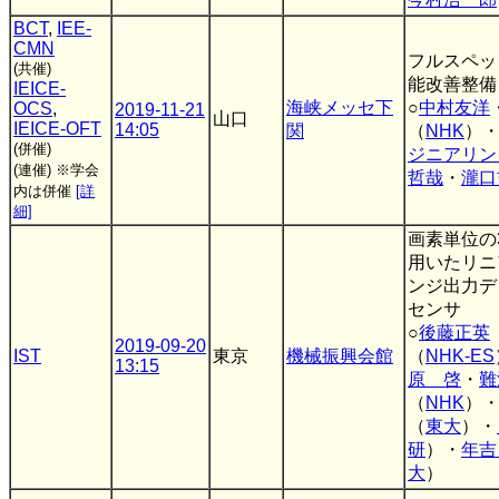
BCT
,
IEE-
CMN
フルスペッ
(共催)
能改善整備
IEICE-
海峡メッセ下
○
中村友洋
OCS
,
2019-11-21
山口
IEICE-OFT
14:05
関
（
NHK
）
(併催)
ジニアリン
(連催)
※学会
哲哉
・
瀧口
内は併催
[詳
細]
画素単位の
用いたリニ
ンジ出力デ
センサ
○
後藤正英
2019-09-20
IST
東京
機械振興会館
（
NHK-ES
13:15
原 啓
・
難
（
NHK
）
（
東大
）・
研
）・
年吉
大
）