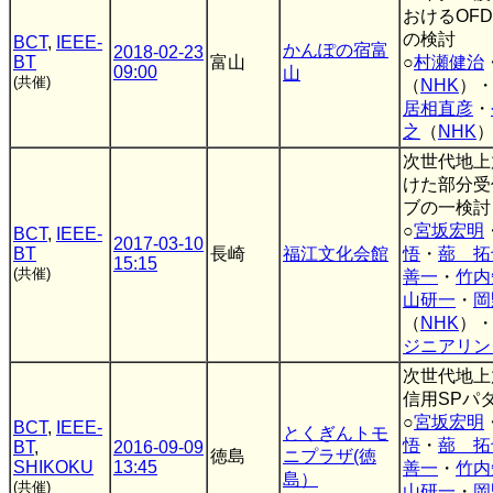
おけるOF
の検討
BCT
,
IEEE-
かんぽの宿富
2018-02-23
BT
富山
○
村瀬健治
09:00
山
(共催)
（
NHK
）
居相直彦
・
之
（
NHK
次世代地上
けた部分受
ブの一検討
○
宮坂宏明
BCT
,
IEEE-
2017-03-10
BT
長崎
福江文化会館
悟
・
蔀 拓
15:15
(共催)
善一
・
竹内
山研一
・
岡
（
NHK
）
ジニアリン
次世代地上
信用SPパ
○
宮坂宏明
BCT
,
IEEE-
とくぎんトモ
悟
・
蔀 拓
BT
,
2016-09-09
徳島
ニプラザ(徳
SHIKOKU
13:45
善一
・
竹内
島）
(共催)
山研一
・
岡