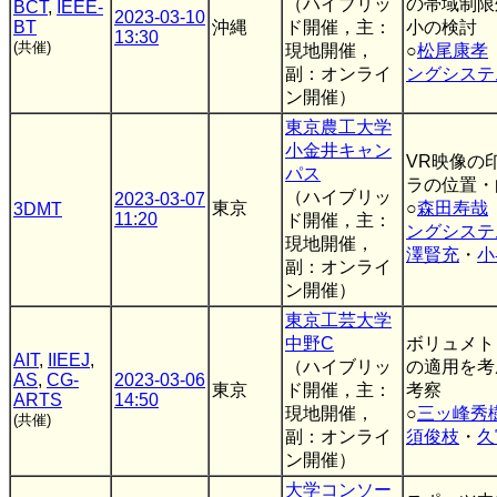
（ハイブリッ
の帯域制限
BCT
,
IEEE-
2023-03-10
BT
沖縄
ド開催，主：
小の検討
13:30
(共催)
現地開催，
○
松尾康孝
副：オンライ
ングシステ
ン開催）
東京農工大学
小金井キャン
VR映像の
パス
ラの位置・
（ハイブリッ
2023-03-07
東京
○
森田寿哉
3DMT
11:20
ド開催，主：
ングシステ
現地開催，
澤賢充
・
小
副：オンライ
ン開催）
東京工芸大学
中野C
ボリュメト
AIT
,
IIEEJ
,
（ハイブリッ
の適用を考
AS
,
CG-
2023-03-06
東京
ド開催，主：
考察
ARTS
14:50
現地開催，
○
三ッ峰秀
(共催)
副：オンライ
須俊枝
・
久
ン開催）
大学コンソー