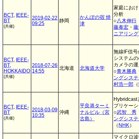
家庭におけ
分析
BCT
,
IEEE-
かんぽの宿 焼
2019-02-22
BT
静岡
○
八木伸行
09:25
津
(共催)
藤泰宏
・
藤
ニアリング
無線IF信
システムの
BCT
,
IEEE-
カメラの運
BT
,
2018-07-26
北海道
北海道大学
HOKKAIDO
14:55
○
青木勝典
(共催)
ングシステ
村浩一郎
（
Hybridc
平良港ターミ
プリケーシ
BCT
,
IEEE-
2018-03-09
沖縄
ナルビル（宮
○
武智 秀
BT
10:35
(共催)
古島）
ングシステ
（
NHK
）
マイクロ波帯