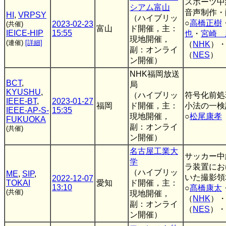
スポーツ中
シアム富山
音声制作・
HI
,
VRPSY
（ハイブリッ
○
高橋正樹
2023-02-23
(共催)
富山
ド開催，主：
IEICE-HIP
15:55
也
・
宮崎 
現地開催，
(連催)
[詳細]
（
NHK
）
副：オンライ
（
NES
）
ン開催）
NHK福岡放送
BCT
,
局
KYUSHU
,
（ハイブリッ
符号化前処
IEEE-BT
,
2023-01-27
福岡
ド開催，主：
小法の一検
IEEE-AP-S-
15:35
現地開催，
○
松尾康孝
FUKUOKA
副：オンライ
(共催)
ン開催）
名古屋工業大
サッカー中
学
ラ装置にお
（ハイブリッ
ME
,
SIP
,
いた撮影領
2022-12-07
TOKAI
愛知
ド開催，主：
13:10
○
髙橋康太
(共催)
現地開催，
（
NHK
）
副：オンライ
（
NES
）・
ン開催）