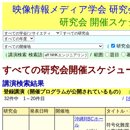
映像情報メディア学会 研
研究会 開催ス
（
研究会
（
講演検索
検索語:
/ 範囲:
題目
すべての研究会開催スケジュ
講演検索結果
登録講演（開催プログラムが公開されているもの）
32件中 1～20件目
/
[
研究会
発表日時
開催地
タイトル・
沖縄RBCホー
ル
符号化難度