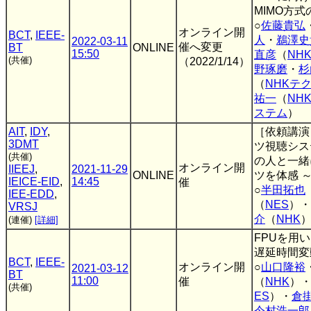
MIMO方
○
佐藤貴弘
オンライン開
BCT
,
IEEE-
人
・
鵜澤史
2022-03-11
催へ変更
BT
ONLINE
15:50
直彦
（
NH
(共催)
（2022/1/14）
野琢磨
・
杉
（
NHKテ
祐一
（
NH
ステム
）
AIT
,
IDY
,
［依頼講演
3DMT
ツ視聴シス
(共催)
の人と一緒
オンライン開
IIEEJ
,
2021-11-29
ONLINE
ツを体感 
IEICE-EID
,
14:45
催
○
半田拓也
IEE-EDD
,
（
NES
）・
VRSJ
介
（
NHK
(連催)
[詳細]
FPUを用
遅延時間変
BCT
,
IEEE-
オンライン開
○
山口隆裕
2021-03-12
BT
11:00
催
（
NHK
）
(共催)
ES
）・
倉
今村浩一郎